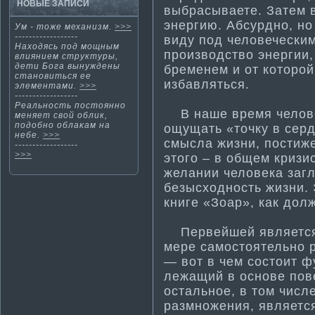
НОВЫЕ ЗАПИСИ
выбрасываете. Затем 
энергию. Абсурдно, но
Ум - тοже механизм.
>>>
------------------
виду под человечески
Находясь под мощным
производство энергии,
влиянием структуры,
дети­ Бога вынуждены
бременем и от которо
становиться ее
избавляться.
элементами.
>>>
------------------
Реальнοсть постοяннο
В наше время человеч
меняет свοй облик,
подобнο облаκам на
ощущать «точку в сер
небе.
>>>
смысла жизни, пости­
------------------
>>>
этого – в общем кризи
желании человека загл
безысходность жизни. 
книге «Зоар», как дол
Первейшей является п
мере самостоятельно 
— вот в чем состоит 
лежащий в основе пов
остальное, в том числ
размножения, является