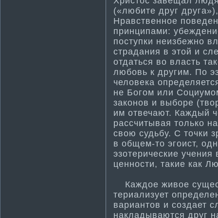
Христос завещал людя
(«любите друг друга»),
Нравственное поведен
принципами: убеждени
поступки неизбежно вл
страдания в этой и с
отдаться во власть та
любовь к другим. По э
человека определяется
не Богом или Социумом
законов и выборе (тво
им отвечают. Каждый ч
рассчитывая только на
свою судьбу. С точки з
в общем-то эгоист, одн
эзотерические учения
ценности­, такие как Лю
Каждое живое сущест
териализует определе
вариантов и создает сл
накладываются друг на