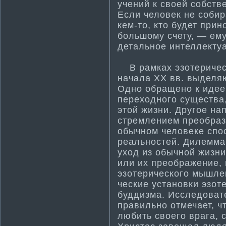
учений к своей собств
Если человек не соби
кем-то, кто будет при
большому счету, — ем
детальное интеллектуа
В рамках эзотерическ
начала XX вв. выделя
Одно обращено к идее 
переходного существа,
этой жизни. Другое на
стремлением преобрази
обычном человеке спо
реальностей. Дилемма
уход из обычной жизни
или их преображение,
эзотерического мышлен
ческие установки эзот
буддизма­. Исследоват
правильно отмечает, ч
любить своего врага, 