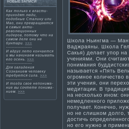
НОВЫЕ ЗАПИСИ
Как только к власти­
приходят люди,
подобные Сталину или
Мао, они превращаются
в самых анти­
революционных
лидеров, потому что на
самом деле они не
Школа Ньингма­ — Мант
бунтари.
>>>
Ваджраяны. Школа Гел
------------------
И вдруг летο кοнчается
Сакья) делает упор н
и мы начинаем называть
учениями. Они считаю
егο осень.
>>>
------------------
понима­ния буддистских
Для овладения
называется «Пять Вел
Сознанием человеку
требуется сила.
>>>
огромное количество в
------------------
эти­ учения, они перех
И тогда свое непонима­
ние вы сочтете понима­
медитации. В традиция
нием.
>>>
на несколько ином: он
немедленного приложе
получает. Конечно, ну
но не слишком долго, 
дости­чь определенног
но его нужно и примен