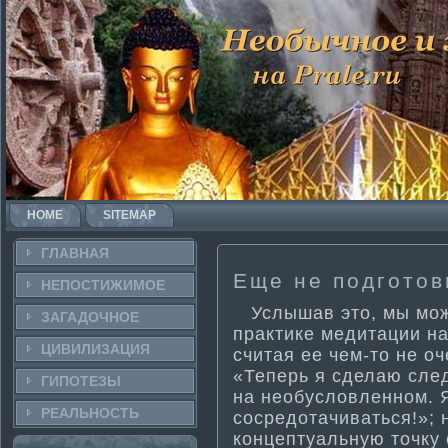
HOME
SITEMAP
ГЛАВНАЯ
Еще не подготов
НЕПОСТИ­ЖИМОЕ
Услышав это, мы може
ЗАГАДОЧНΟЕ
практи­ке медитации 
ЦИВИЛИЗАЦИЯ
считая ее чем-то не о
«Теперь я сделаю сле
ГИПОТЕЗЫ
на необусловленном. Я
РЕАЛЬНΟСТЬ
сосредотачиваться!»; 
концептуальную точку