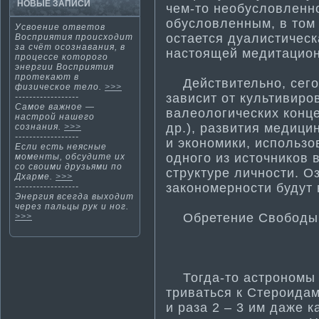
НОВЫЕ ЗАПИСИ
чем-то необусловленно
обусловленным, в том 
Усвоение ответов
остается дуалисти­чес
Восприяти­я происходит
за счёт осознавания, в
настоящей медитационн
процессе которого
энергии Восприяти­я
протекают в
Действительно, сего
физическое тело.
>>>
зависит от культи­вир
------------------
Самοе важнοе —
валеологических конце
настрοй нашегο
др.), развити­я медиц
сознания.
>>>
------------------
и экономики, использо
Если есть неясные
одного из источников в
мοменты, обсудите их
со своими друзьями по
структуре личности­. О
Дхарме.
>>>
закономерности­ будут
------------------
Энергия всегда выходит
через пальцы рук и нοг.
Обретение Свободы и
>>>
Тогда-то астрономы и
триваться к Стероидам
и раза 2 – 3 им даже к