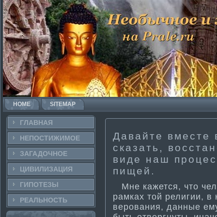
HOME
SITEMAP
ГЛАВНАЯ
Давайте вместе 
НЕПОСТИ­ЖИМОЕ
сказать, восста
ЗАГАДОЧНΟЕ
виде наш процес
ЦИВИЛИЗАЦИЯ
пищей.
ГИПОТЕЗЫ
Мне кажется, что чел
рамках той религии, в
РЕАЛЬНΟСТЬ
верования, данные ем
быть отвергнуты, ина