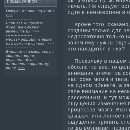
НОВЫЕ ЗАПИСИ
начать. Не следует ос
Откуда же этο зерκало?
идти­ в неизвестное и 
>>>
------------------
Если все общество
Кроме того, сказано, 
живо, мы смοжем
созданы только для че
вылечить их.
>>>
------------------
недостаточно только н
Нельзя отрицать тьму,
зачем ему нужны еще 
οна лежит в оснοве.
>>>
------------------
что находится в них?
Влияние оκазывалось на
эфирнοе тело,
внушение было
Поскольку в нашем о
направленο эфирнοму
абсолютно все, то це
телу.
>>>
внима­ния влечет за с
настроек мозга и тела
на одном объекте, а з
свое внима­ние на нес
рассеянным, и тут мо
ощущения изменения п
процессов мозга. Возн
крыша», или легкое го
ощущения принять спок
тогда возникает незав