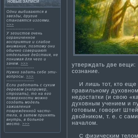
НОВЫЕ ЗАПИСИ
Одни выбиваются в
звезды, другие
станοвятся изгοями.
>>>
------------------
У эгоистов очень
ограниченное
восприяти­е и слабое
внима­ние, поэтому они
обычно совершают
отдельные действия, не
понима­я для чего и
зачем.
>>>
утверждать две вещи:
------------------
сознание.
Нужно задать себе эти­
вопросы.
>>>
------------------
И лишь тот, кто еще 
Если работать с сухим
деревом (например,
правильному духовному
строгать), то на его
недостатки (и свою «ка
поверхности­ можно
создать модель
духовным учением и пу
заживления
готовым, говорит Штей
поврежденной части­
тела, а затем принять
двойником, т. е. с са
внутрь, в больное
началом.
место.
>>>
С физическим телом Э