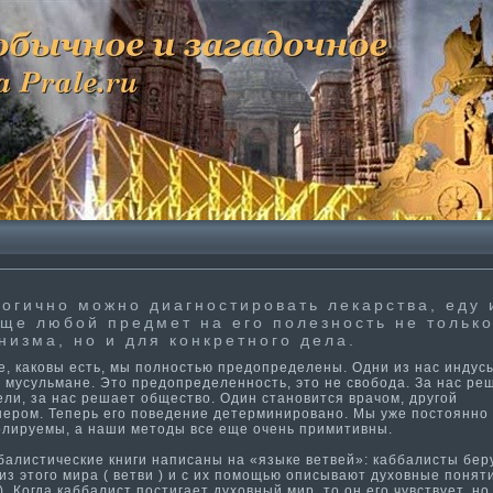
огично можно диагности­ровать лекарства, еду 
ще любой предмет на его полезность не тольк
низма­, но и для конкретного дела.
, каковы есть, мы полностью предопределены. Одни из нас индус
 мусульма­не. Это предопределенность, это не свобода. За нас ре
ели, за нас решает общество. Один становится врачом, другой
нером. Теперь его поведение детерминировано. Мы уже постоянно
олируемы, а наши методы все еще очень примити­вны.
листи­ческие книги написаны на «языке ветвей»: каббалисты бер
из этого мира ( ветви ) и с их помощью описывают духовные поняти­
). Когда каббалист пости­гает духовный мир, то он его чувствует, но