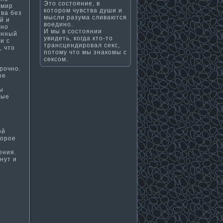
Это состояние, в
 мир
котором чувства души и
тва без
мысли разума сливаются
й и
воедино.
ьно
И мы в состоянии
­нный
увидеть, когда кто-то
и с
трансцендировал секс,
, что
потому что мы знакомы с
сексом.
рочно.
ые
а
ы
ные
ой
торое
ения.
нут и