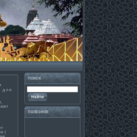
ПОИСК
и
о для
ы,
шают
ПОЛЕЗНΟЕ
ут
я (
 не