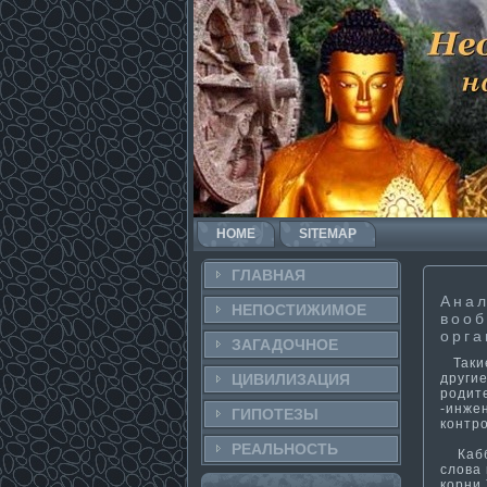
HOME
SITEMAP
ГЛАВНАЯ
Анал
НЕПОСТИ­ЖИМОЕ
вооб
орга
ЗАГАДОЧНΟЕ
Такие
другие
ЦИВИЛИЗАЦИЯ
родит
-инже
ГИПОТЕЗЫ
контр
РЕАЛЬНΟСТЬ
Кабба
слова 
корни 