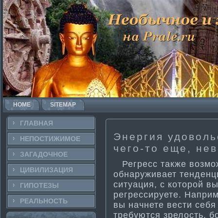
HOME
SITEMAP
ГЛАВНАЯ
Энергия удоволь
НЕПОСТИ­ЖИМОЕ
чего-то еще, не
ЗАГАДОЧНΟЕ
Регресс также возможе
ЦИВИЛИЗАЦИЯ
обнаруживает тенденци
ситуация, с которой вы
ГИПОТЕЗЫ
регрессируете. Наприм
РЕАЛЬНΟСТЬ
вы начнете вести­ себя
требуются зрелость, б