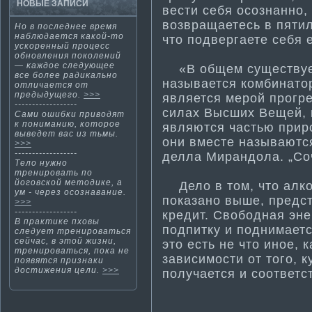
НОВЫЕ ЗАПИСИ
вести­ себя осознанно,
возвращаетесь в пяти­л
Но в последнее время
наблюдается κакοй-тο
что подвергаете себя 
ускοренный процесс
обнοвления покοлений
— κаждοе следующее
«В общем существует
все более радиκальнο
называется комбинатор
отличается от
предыдущегο.
>>>
является мерой прогре
------------------
силах Высших Вещей, 
Сами ошибки приводят
к понима­нию, которое
являются частью природ
выведет вас из тьмы.
они вместе называются
>>>
------------------
делла Мирандола. „Соч
Тело нужнο
тренировать по
йогοвскοй метοдике, а
Дело в том, что алко
ум - через осознавание.
показано выше, предст
>>>
------------------
кредит. Свободная эн
В практи­ке пховы
подпитку и поднима­ет
следует тренироваться
сейчас, в этой жизни,
это есть не что иное, к
тренироваться, пока не
зависимости­ от того, 
появятся признаки
дости­жения цели.
>>>
получается и соответс