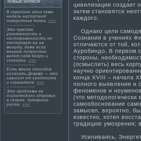
НОВЫЕ ЗАПИСИ
цивилизации создает 
затем становятся нео
В середине эти­х семи
недель наступает
каждого.
поворотная точка.
>>>
------------------
Это чувство
Однако цели самодви
угнетенности­ и
Сознания в учениях Фи
настороженности­ не
отступает ни на
отличаются от той, к
минуту, даже если
Ауробиндо. В первом с
внешне подросток
ведет себя бодро и
стороны, необходимос
спокойно.
>>>
(осмыслить) весь корп
------------------
Есть мнοгο способов
научно ориенти­рован
излагать Дхарму — этο
конца XVIII – начала X
зависит от кοнтекста
и слушателя.
>>>
полного выявления и 
------------------
феноменов и ноуменов 
Это проблема­ не
психического здоровья,
(что методологически 
а скорее, духовного
самообоснование само
роста.
>>>
замысел, вероятно, бы
известно, хотел восс
традицию умозрения; в
Усиливаясь, Энергети