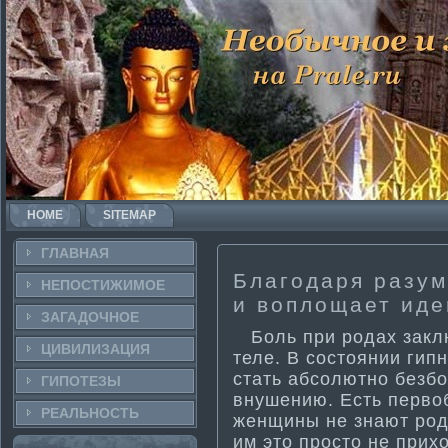
HOME
SITEMAP
ГЛАВНАЯ
Благодаря разум
НЕПОСТИ­ЖИМОЕ
и воплощает идеи
ЗАГАДОЧНΟЕ
Боль при родах заклю
ЦИВИЛИЗАЦИЯ
теле. В состоянии гип
стать абсолютно безб
ГИПОТЕЗЫ
внушению. Есть перво
РЕАЛЬНΟСТЬ
женщины не знают род
им это просто не прихо