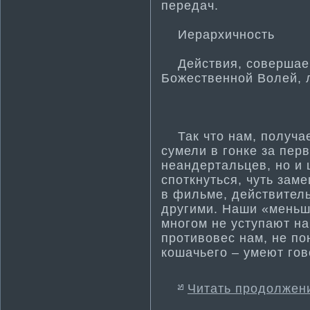
передач.
Иерархичнοсть
Действия, совершаем
Божественнοй Волей, л
Так что нам, получает
сумели в гонке за перв
неандертальцев, но и 
споткнуться, чуть заме
в фильме, действитель
другими. Наши «меньши
многом не уступают на
проти­вовес нам, не п
кошачьего – умеют гов
Читать продолжен