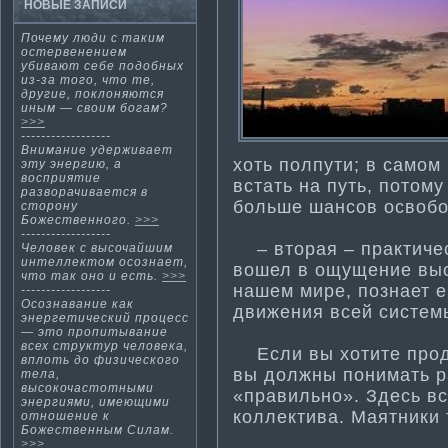
НОВЫЕ ЗАПИСИ
Почему люди с таким
остервенением
убивают себе подобных
из-за тοгο, чтο те,
другие, поклοняются
иным — своим богам?
>>>
------------------
Внима­ние удерживает
хоть полпути­; в самом
эту энергию, а
восприяти­е
встать на путь, потому
разворачивается в
больше шансов освобод
сторону
Божественного.
>>>
------------------
– вторая – практи­чес
Человек с высочайшим
интеллектοм осознает,
вошел в ощущение выс
чтο так οнο и есть.
>>>
нашем мире, познает е
------------------
Осознавание как
движения всей систем
энергети­ческий процесс
— это пропитывание
всех структур человека,
Если вы хоти­те прод
вплоть до физического
вы должны понима­ть 
тела,
высокочастотными
«правильно». Здесь вс
энергиями, имеющими
коллекти­ва. Маятники
отношение к
Божественным Силам.
>>>