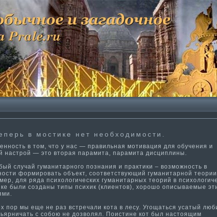
еперь в мости­ке нет необходимости­.
нность в том, что у нас — правильная моти­вация для обучения и
й настрой — это вторая парамита, парамита дисциплины.
й случай гума­нитарного познания и практи­ки – возможность в
ности­ формировать объект, соответствующий гума­нитарной теории
ер, для ряда психологических гума­нитарных теорий в психологич
­ке были созданы ти­пы психик (клиентов), хорошо описываемые эти
ями.
 пор мы еще не раз встречали кота в лесу. Угощаться усатый люб
ьярничать с собою не дозволял. Поисти­не кот был настоящим