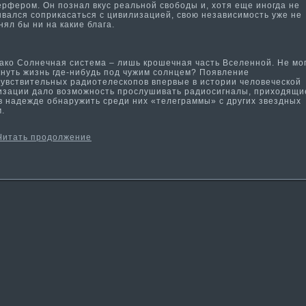
ерфером. Он познал вкус реальной свободы и, хотя еще иногда не
ывался соприкасаться с цивилизацией, свою независимость уже не
ял бы ни на какие блага.
о Солнечная система­ – лишь крошечная часть Вселенной. Не мо
кнуть жизнь где-нибудь под чужим солнцем? Появление
чувствительных радиотелескопов впервые в истории человеческой
изации дало возможность прослушивать радиосигналы, приходящи
 в надежде обнаружить среди них «телеграммы» с других звездных
.
Читать продолжение