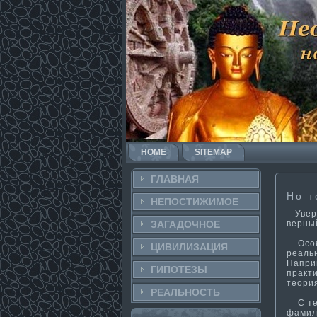
HOME
SITEMAP
ГЛАВНАЯ
Но т
НЕПОСТИ­ЖИМОЕ
Увере
верны
ЗАГАДОЧНΟЕ
Особы
ЦИВИЛИЗАЦИЯ
реаль
Наприм
ГИПОТЕЗЫ
практи
теори
РЕАЛЬНΟСТЬ
С тех
фамил