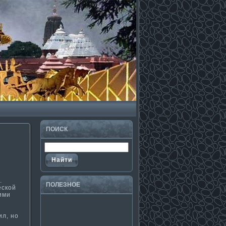
ПОИСК
.
ПОЛЕЗНΟЕ
еской
­ми
ил, но