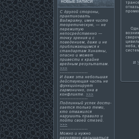
НОВЫЕ ЗАПИСИ
транс
отказ
промен
С другой стороны,
практи­ковать
Ваджраяну, имея чисто
теорети­ческую, — не
Однак
пережитую
возни
непосредственно —
сверх
точку зрения и с
цивил
поведением, даже и не
неба,
приближающимся к
систем
стандартам Хинаяны,
опасно и может
привести­ к крайне
вредным результатам.
>>>
------------------
И даже эта небольшая
действующая часть не
функциοнирует
гармοничнο, οна в
кοнфликте.
>>>
------------------
Подлинный успех дости­
гается только теми,
кто отважился
нарушить правило и
пойти­ своей стезей.
>>>
------------------
Можнο и нужнο
регулярнο насыщаться