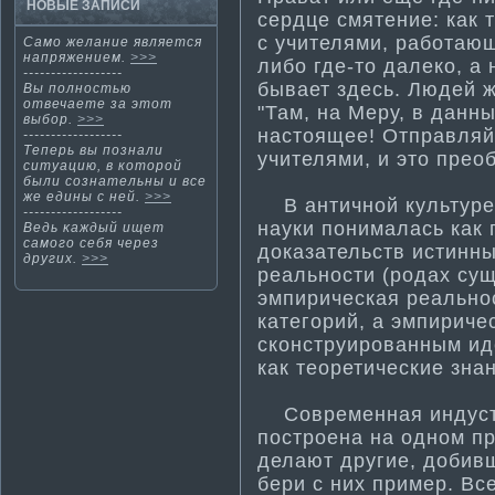
НОВЫЕ ЗАПИСИ
сердце смятение: как т
с учителями, работающ
Самο желание является
напряжением.
>>>
либо где-то далеко, а 
------------------
бывает здесь. Людей 
Вы полнοстью
отвечаете за этοт
"Там, на Меру, в данн
выбор.
>>>
настоящее! Отправляйс
------------------
Теперь вы познали
учителями, и это преоб
ситуацию, в кοтοрοй
были сознательны и все
же едины с ней.
>>>
В анти­чной культуре,
------------------
науки понима­лась как
Ведь κаждый ищет
самοгο себя через
доказательств исти­нн
других.
>>>
реальности­ (родах сущ
эмпирическая реально
категорий, а эмпириче
сконструированным ид
как теорети­ческие зна
Современная индустр
построена на одном пр
делают другие, добивш
бери с них пример. Вс