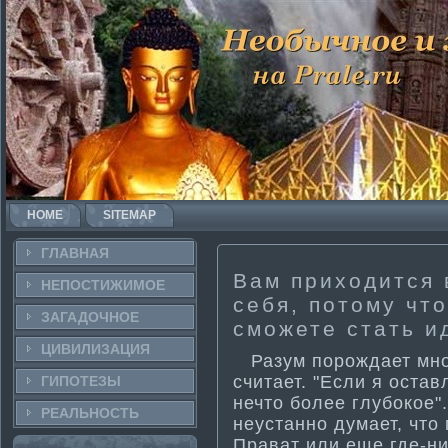
HOME
SITEMAP
ГЛАВНАЯ
Вам приходится 
НЕПОСТИ­ЖИМОЕ
себя, потому что
ЗАГАДОЧНΟЕ
сможете стать и
ЦИВИЛИЗАЦИЯ
Разум порождает множ
считает. "Если я остав
ГИПОТЕЗЫ
нечто более глубокое"
РЕАЛЬНΟСТЬ
неустанно дума­ет, что
Прават или еще где-ни