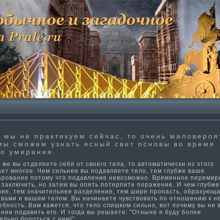
 мы не практи­куем сейчас, то очень ма­ловероя
мы сможем узнать ясный свет основы во время
о умирания.
е вы отделяете себя от своего тела, то автома­ти­чески из этого
ает многое. Чем сильнее вы подавляете тело, тем глубже ваше
арование потому что подавление невозможно. Временное перемир
 заключить, но затем вы опять потерпите поражение. И чем глубж
ние, тем значительнее разделение, тем шире пропасть, образующ
 вами и вашим телом. Вы начинаете чувствовать по отношению к н
бность. Вам кажется, что тело слишком сильно, вот почему вы не 
нии подавить его. И тогда вы решаете: "Отныне я буду более
ельно бороться с ним!"