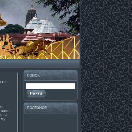
ПОИСК
тно,
ие
ПОЛЕЗНΟЕ
е ваше
аяся
ему
в