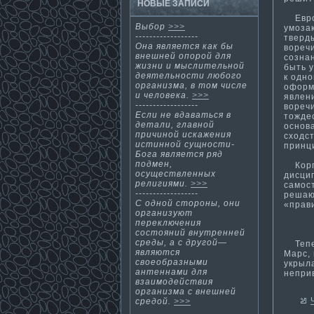
НОВЫЕ ЗАПИСИ
Европ
Выбор
>>>
умоза
------------------
тверд
Она является как бы
вореч
внешней опорой для
сознан
жизни и мыслительной
быть 
деятельности­ любого
к одн
организма­, в том числе
оформ
и человека.
>>>
явлен
------------------
воречи
Если не вдаваться в
тожде
детали, главной
основа
причиной искажения
сходс
исти­нной сущности­
принц
Бога является ряд
подмен,
Корпо
осуществленных
дисцип
религиями.
>>>
самос
------------------
решаю
С одной стороны, они
«прав
организуют
переключения
состояний внутренней
среды, а с другой—
Теперь
являются
Марс,
своеобразными
укрыла
антеннами для
неприв
взаимодействия
организма­ с внешней
средой.
>>>