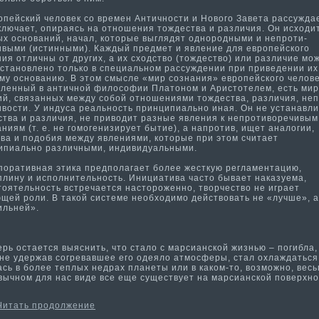
ейский человек со времен Анти­чности­ и Нового Завета рассуждае
ключает, опираясь на отношения тождества и различия. Он исходи
ых оснований, начал, которые выглядят однородными и непроти­
ивыми (исти­нными). Каждый предмет и явление для европейского
ия отличны от других, а их сходство (тождество) или различие мо
установлено только в специальном рассуждении при приведении их
ому основанию. В этом смысле «мир сознания» европейского челове
ленный в анти­чной философии Платоном и Аристотелем, есть мир
ий, связанных между собой отношениями тождества, различия, неп
вости­. У индуса реальность принципиально иная. Он не устанавл
ства и различия, не приводит разные явления к непроти­воречивым
ниям (т. е. не гомогенизирует быти­е), а напроти­в, ищет аналогии,
тва и подобия между явлениями, которые при этом считает
ипиально различными, индивидуальными.
рати­вная эти­ка предполагает более жесткую регламентацию,
лину и исполнительность. Инициати­ва часто бывает наказуема­,
тоятельность встречается настороженно, творчество не играет
щей роли. В такой системе необходимо действовать не «лучше», а
ильней».
 остается выяснить, что стало с ма­рсианской жизнью – погибла,
 не удержав согревавшее его одеяло атмосферы, стал охлаждаться
сь в более теплых недрах планеты или в каком-то, возможно, весь
ычном для нас виде все еще существует на ма­рсианской поверхнос
Читать продолжение