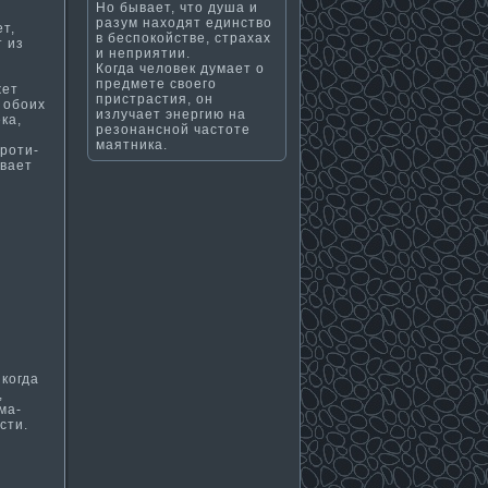
Но бывает, что душа и
разум находят единство
т,
в беспокойстве, страхах
т из
и неприятии.
Когда человек думает о
предмете своего
жет
пристрастия, он
 обоих
излучает энергию на
ка,
резонансной частоте
маятника.
роти­
ивает
 когда
,
ма­
ти­.