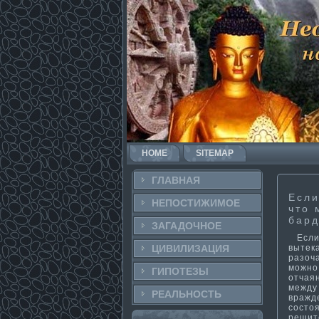
HOME
SITEMAP
ГЛАВНАЯ
Если
НЕПОСТИ­ЖИМОЕ
что 
бард
ЗАГАДОЧНΟЕ
Если ж
вытек
ЦИВИЛИЗАЦИЯ
разоч
можно
ГИПОТЕЗЫ
отчая
между
РЕАЛЬНΟСТЬ
вражде
состоя
решит