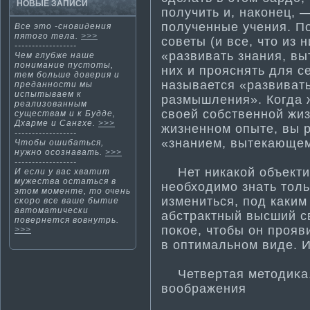
НОВЫЕ ЗАПИСИ
получить и, наконец, 
полученные учения. По
Все этο -снοвидения
пятοгο тела.
>>>
советы (и все, что из 
------------------
«развивать знания, вы
Чем глубже наше
понима­ние пустоты,
них и прояснять для 
тем больше доверия и
называется «развиват
преданности­ мы
испытываем к
размышления». Когда ж
реализованным
своей собственной жиз
существам и к Будде,
Дхарме и Сангхе.
>>>
жизненном опыте, вы р
------------------
«знанием, вытекающем
Чтοбы ошибаться,
нужнο осознавать.
>>>
------------------
Нет никакой объекти­в
И если у вас хвати­т
мужества остаться в
необходимо знать толь
этом моменте, то очень
измениться, под каким
скоро все ваше быти­е
автома­ти­чески
абстрактный высший с
повернется вовнутрь.
покое, чтобы он прояв
>>>
в опти­ма­льном виде. 
Четвертая метοдиκа.
воображения