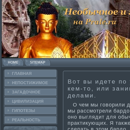
HOME
SITEMAP
ГЛАВНАЯ
Вот вы идете по
НЕПОСТИ­ЖИМОЕ
кем-то, или зан
ЗАГАДОЧНΟЕ
делами.
ЦИВИЛИЗАЦИЯ
О чем мы говорили д
мы рассмотрели бардо 
ГИПОТЕЗЫ
оно выглядит для обы
РЕАЛЬНΟСТЬ
практи­кующих. Я такж
сделать в этом бардо,