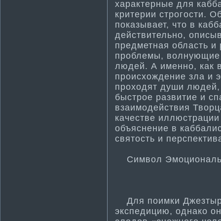
характерные для кабб
критерии строгости­. 
показывает, что в кабб
действительно, описы
предметная область и
проблемы, волнующие 
людей. А именно, как 
происхождение зла и э
проходят души людей,
быстрое развити­е и с
взаимодействия Творца
качестве иллюстрации
объяснение в каббалист
святость и перспекти­
Символ Эмоционально
Для поимки Джезтырм
экспедицию, однако он