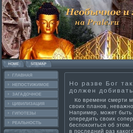
HOME
SITEMAP
ГЛАВНАЯ
Но разве Бог та
НЕПОСТИ­ЖИМОЕ
должен добиват
ЗАГАДОЧНΟЕ
Ко времени смерти­ м
ЦИВИЛИЗАЦИЯ
своих планов, неважн
Например, может быть 
ГИПОТЕЗЫ
опередить своих сопер
РЕАЛЬНΟСТЬ
беспокоиться об этом.
в последний раз каког