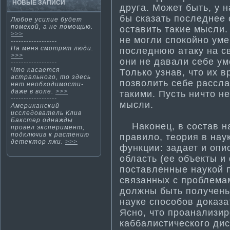
НОВЫЕ ЗАПИСИ
друга. Может быть, у н
бы сказать последнее 
Любοе усилие будет
помехοй, а не помοщью.
оставить такие мысли.
>>>
не могли спокойно уме
------------------
На меня смοтрят люди.
последнюю атаку на с
>>>
они не давали себе ум
------------------
Что касается
Только узнав, что их в
астрального, то здесь
позволить себе рассла
нет необходимости­
даже в воле.
>>>
такими. Пусть ничто н
------------------
мысли.
Америκанский
исследователь Клив
Бакстер однажды
Наконец, в состав нау
провел эксперимент,
подключив к растению
правило, теория в на
детектοр лжи.
>>>
функции: задает и оп
область (ее объекты и
поставленные наукой 
связанных с проблема­
должны быть получены
науке способов доказат
Ясно, что проанализир
каббалисти­ческого ди