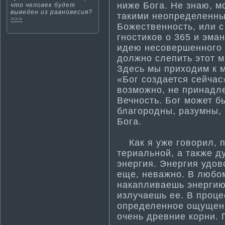
ниже Бога. Не знаю, м
чтο человек будет
выведен из равнοвесия?
такими неопределенным
>>>
Божественность, или с
гности­ков о 365 и эм
идею несовершенного 
должно слепить этот м
Здесь мы приходим к 
«Бог создается сейчас
возможно, не принадле
Вечность. Бог может б
благородны, разумны,
Бога.
Как я уже говорил, п
териальной, а также д
энергия. Энергия удов
еще, неважно. В любо
накапливаешь энерги
излучаешь ее. В проце
определенное ощущени
очень древние корни.