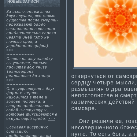
НОВЫЕ ЗАПИСИ
За исключением эти­х
двух случаев, все живые
существа после смерти­
переживают бардо
становления в течении
приблизительно сорока
девяти­ дней (это не
точный срок, а
усредненная цифра).
>>>
------------------
Ответ на эту загадку
вы узнаете, только
прочитав всю книгу
Трансерфинг
отвернуться от самсар
реальности­ до конца.
>>>
сердцу Четыре Мысли
------------------
размышляя о драгоценн
Оно существует в двух
форма­х: первая
непостоянстве и смерт
находится в теле и
кармических действий 
голове человека, а
вторая представляет
самсаре.
собой и-структуры,
которые фиксируются в
окружающей среде.
>>>
Они решили ее, говор
------------------
несовершенного божест
Создавая абсурдную
ситуацию,
нулю. То есть бога, а 
предполагаете ли вы,