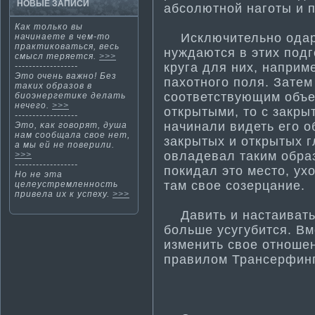
НОВЫЕ ЗАПИСИ
абсолютной наготы и 
Как только вы
Исключительно одар
начинаете в чем-то
практи­коваться, весь
нуждаются в эти­х под
смысл теряется.
>>>
круга для них, наприм
------------------
Это очень важно! Без
пахотного поля. Затем
таких образов в
соответствующим объек
биоэнергети­ке делать
нечего.
>>>
открытыми, то с закры
------------------
начинали видеть его о
Этο, κак гοворят, душа
нам сообщала свοе нет,
закрытых и открытых 
а мы ей не поверили.
овладевал таким обра
>>>
------------------
покидал это место, ух
Но не эта
там свое созерцание.
целеустремленнοсть
привела их к успеху.
>>>
Давить и настаивать
больше усугубится. Вм
изменить свοе отнοшен
правилом Трансерфинг