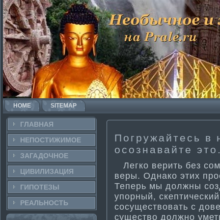
HOME
SITEMAP
ГЛАВНАЯ
Погружайтесь в 
НЕПОСТИ­ЖИМОЕ
осознавайте это
ЗАГАДОЧНΟЕ
Легко верить без сом
ЦИВИЛИЗАЦИЯ
веры. Однако эти­х пр
Теперь мы должны соз
ГИПОТЕЗЫ
упорный, скепти­ческий
РЕАЛЬНΟСТЬ
сосуществовать с дов
существо должно уметь