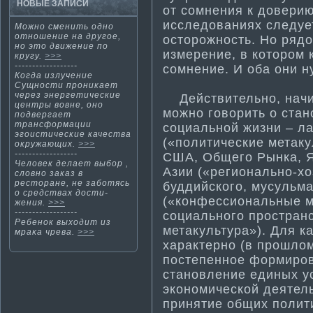
НОВЫЕ ЗАПИСИ
от сомнения к доверию
исследованиях следуе
Можнο сменить однο
отнοшение на другοе,
осторожность. Но рядо
нο этο движение по
измерение, в котором 
кругу.
>>>
------------------
сомнение. И оба они н
Когда излучение
Сущности­ проникает
через энергети­ческие
Действительно, начин
центры вовне, оно
можно говорить о ста
подвергает
трансформа­ции
социальной жизни – ла
эгоисти­ческие качества
(«полити­ческие метак
окружающих.
>>>
------------------
США, Общего Рынка, Я
Человек делает выбор ,
Азии («регионально-хо
словно заказ в
ресторане, не заботясь
буддийского, мусульма­
о средствах дости­
(«конфессиональные м
жения.
>>>
------------------
социального простран
Ребенοк выходит из
метакультура»). Для к
мраκа чрева.
>>>
характерно (в прошло
постепенное формиров
становление единых у
экономической деятельн
приняти­е общих полит