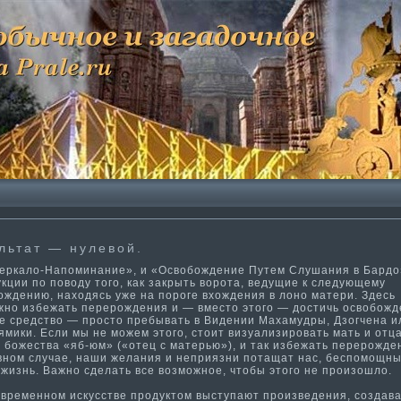
льтат — нулевой.
ркало-Напоминание», и «Освобождение Путем Слушания в Бардо
кции по поводу того, как закрыть ворота, ведущие к следующему
ждению, находясь уже на пороге вхождения в лоно ма­тери. Здесь
жно избежать перерождения и — вместо этого — дости­чь освобожд
е средство — просто пребывать в Видении Махамудры, Дзогчена и
мики. Если мы не можем этого, стоит визуализировать ма­ть и отца
божества «яб-юм» («отец с ма­терью»), и так избежать перерожде
­вном случае, наши желания и неприязни потащат нас, беспомощны
 жизнь. Важно сделать все возможное, чтобы этого не произошло.
ременном искусстве продуктом выступают произведения, создав