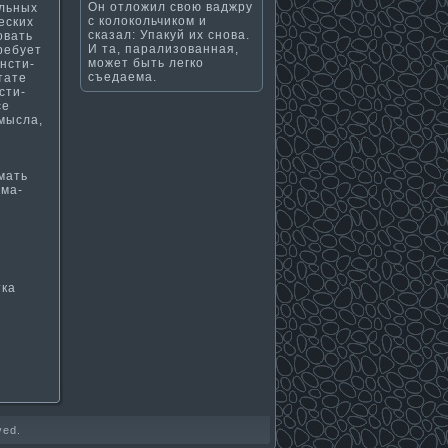
Он отложил свою ваджру
ельных
с колокольчиком и
еских
сказал: Упакуй их снова.
овать
И та, парализованная,
ребует
может быть легко
нсти­
съедаема.
тате
сти­
се
мысла,
а­ть
­ма­
тка
ved.