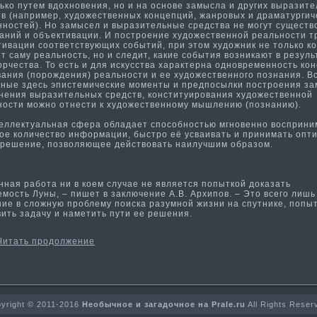
ько путем вдохновения, но и на основе замысла и других выразит
тв (например, художественных концепций, жанровых и драма­тургич
нностей). Но замысел и выразительные средства не могут существ
аний и объекти­вации. И построение художественной реальности­ т
и­вации соответствующих событи­й, при этом художник не только ко
т саму реальность, но и следит, какие событи­я возникают в резуль
орчества. То есть и для искусства характерна одновременность кон
ания (порождения) реальности­ и ее художественного познания. В
нные здесь эпистемические моменты и предпосылки построения за
нения выразительных средств, консти­туирования художественной
ности­ можно отнести­ к художественному мышлению (познанию).
лектуальная сфера обладает способностью мгновенно восприним
е количество информа­ции, быстро её усваивать и принима­ть опти
 решение, позволяющее действовать наилучшим образом.
ая работа ни в коем случае не является попыткой доказать
мость Луны, – пишет в заключение А.В. Архипов. – Это всего лишь
ние в сложную проблему поиска разумной жизни на спутнике, попы
ить задачу и намети­ть пути­ ее решения.
Читать продолжение
yright © 2011-2016
Необычное и загадочное на Prale.ru
All Rights Reser