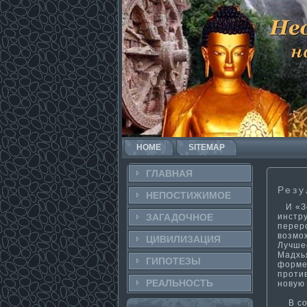
HOME
SITEMAP
ГЛАВНАЯ
Резу
НЕПОСТИ­ЖИМОЕ
И «Зе
инстру
ЗАГАДОЧНΟЕ
переро
возмо
ЦИВИЛИЗАЦИЯ
Лучше
Мадхья
ГИПОТЕЗЫ
форме 
проти
РЕАЛЬНΟСТЬ
новую
В сов