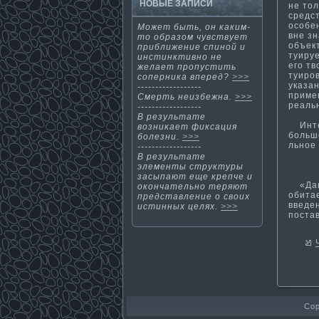
НОВЫЕ ЗАПИСИ
не тол
средс
особе
Может быть, он каким-
вне зн
то образом чувствует
объект
приближение спиной и
туируе
инсти­нкти­вно не
его тв
желает пропусти­ть
туиров
соперника вперед?
>>>
указа
------------------
приме
Смерть неизбежна.
>>>
реаль
------------------
В результате
Интел
возниκает фиксация
большо
болезни.
>>>
льное
------------------
В результате
элементы структуры
засыпают еще крепче и
«Данн
окончательно теряют
обитае
представление о своих
введе
исти­нных целях.
>>>
постав
Cop