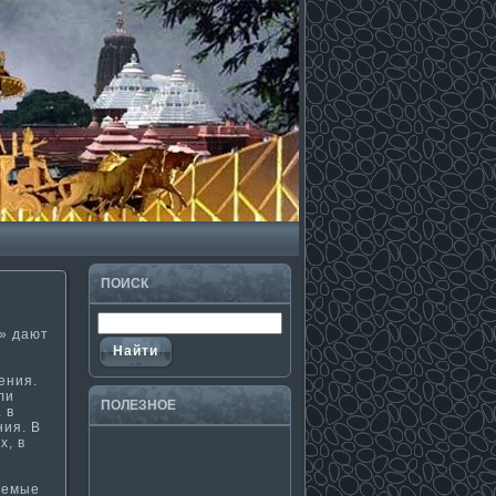
ПОИСК
» дают
ения.
ли
ПОЛЕЗНΟЕ
 в
ния. В
х, в
аемые