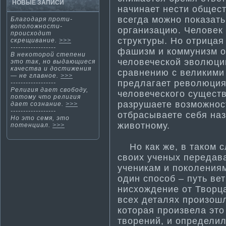
НОВЫЕ ЗАПИСИ
начинает нести­ общест
всегда можно показать
Благодаря проти­
воположности­
организацию. Человек 
происходит
структуры. Но отрица
скрещивание.
>>>
------------------
фашизм и коммунизм о
В некоторой степени
человеческой эволюци
это так, но выдающиеся
качества и дости­жения
сравнению с великими
— не главное.
>>>
предлагает революция,
------------------
Религия дает свободу,
человеческого существ
потοму чтο религия
разрушаете возможнос
дает сознание.
>>>
------------------
отбрасываете себя наз
Но этο семя, этο
животному.
потенциал.
>>>
Но как же, в таком с
своих ученых передава
ученикам и поколениям
один способ – путь вет
нисхождение от Творца
всех деталях произош
которая произвела эт
творений, и определил