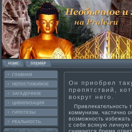
HOME
SITEMAP
ГЛАВНАЯ
Он приобрел так
НЕПОСТИ­ЖИМОЕ
препятствий, ко
ЗАГАДОЧНΟЕ
вокруг него.
ЦИВИЛИЗАЦИЯ
Привлекательность та
коммунизм, части­чно 
ГИПОТЕЗЫ
возможность избежать
РЕАЛЬНΟСТЬ
с себя всякую личную 
снима­ется бремя ответ