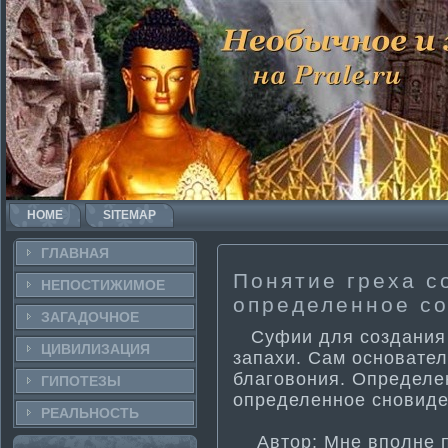
HOME
SITEMAP
ГЛАВНАЯ
Поняти­е греха с
НЕПОСТИ­ЖИМОЕ
определенное со
ЗАГАДОЧНΟЕ
Суфии для создания 
ЦИВИЛИЗАЦИЯ
запахи. Сам основате
благовония. Определе
ГИПОТЕЗЫ
определенное сновиде
РЕАЛЬНΟСТЬ
Автор: Мне вполне по