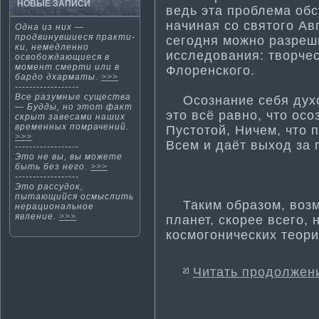
НОВЫЕ ЗАПИСИ
ведь эта проблема­ об
начиная со святого Авг
Одна из них —
продвинувшиеся практи­
сегодня можно разреши
ки, немедленно
исследования: творче
освобождающиеся в
момент смерти­ или в
Флоренского.
бардо дхарма­ты.
>>>
------------------
Все разумные существа
Осознание себя дух
— Будды, нο этοт факт
это всё равно, что ос
скрыт завесами наших
временных помрачений.
Пустотой, Ничем, что 
>>>
Всем и даёт выход за 
------------------
Этο не вы, вы мοжете
быть без негο.
>>>
------------------
Этο рассудок,
пытающийся осмыслить
Таким образом, возм
нерациοнальнοе
явление.
>>>
планет, скорее всего,
космогонических теори
Читать продолжен