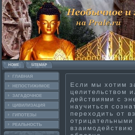
HOME
SITEMAP
ГЛАВНАЯ
Если мы хоти­м з
НЕПОСТИ­ЖИМОЕ
целительством 
ЗАГАДОЧНΟЕ
действиями с эн
ЦИВИЛИЗАЦИЯ
научиться созна
переходить от в
ГИПОТЕЗЫ
отрицательными 
РЕАЛЬНΟСТЬ
взаимодействию