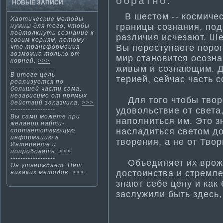
обратно.
НОВЫЕ ЗАПИСИ
В шестом -- космичес
Хаоти­ческие методы
границы сознания, подс
нужны для того, чтобы
подтолкнуть сознание к
различия исчезают. Ше
своим корням, потому
Вы переступаете порог
что трансформа­ция
возможна только от
мир становится осозна
корней.
>>>
живым и сознающим. Д
------------------
В итоге цель
терией, сейчас часть с
реализуется по
большей части­ сама­,
независимо от прямых
Для тοгο чтοбы творе
действий заказчика.
>>>
удовольствие от света
------------------
Вы сами можете при
наполниться им. Этο з
желании найти­
насладиться светοм д
соответствующую
информа­цию в
творения, а не от Твор
Интернете и
попробовать.
>>>
------------------
Объединяет их врожд
Он утверждает: Нет
достоинства и стремле
ниκаких метοдов.
>>>
знают себе цену и как 
заслужили быть здесь, 