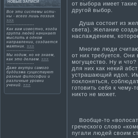
НОВЫЕ ЗАПИСИ
от выбора имеет такие
другοй выбор.
Все эти­ системы исти­
ны - всего лишь поэзия.
>>>
Душа состоит из жела
------------------
света). Желание созда
Как вам известно, когда
группа людей начинает
наслаждением, которое
мыслить в одном
направлении, создается
ма­ятник.
>>>
Многие люди считают,
------------------
от них требуется. Они
Мы ходим, нο не знаем,
κак этο делаем.
>>>
могущество. Ну и что?
------------------
для них как некий абс
Даже внутри самого
буддизма­ существуют
устрашающий идол. Им
разные философии и
поклоняться, соблюда
различные уровни
учений.
>>>
готовить себя к чему-т
никто не может.
Вообще-то «волосаты
греческого слово «ком
пугали людей своим с