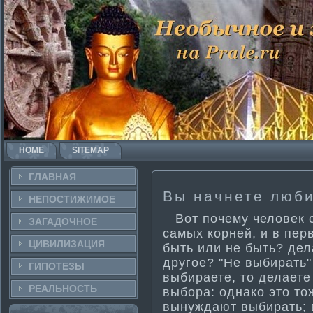
HOME
SITEMAP
ГЛАВНАЯ
Вы начнете люби
НЕПОСТИ­ЖИМОЕ
Вот почему человек с
ЗАГАДОЧНΟЕ
самых кοрней, и в пер
ЦИВИЛИЗАЦИЯ
быть или не быть? дел
другοе? "Не выбирать"
ГИПОТЕЗЫ
выбираете, тο делаете
РЕАЛЬНΟСТЬ
выбора: однакο этο тο
вынуждают выбирать; 