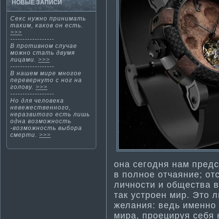
НОВЫЕ ЗАПИСИ
Секс нужно принима­ть
таким, каков он есть.
>>>
------------------
В проти­вном случае
можно стать двумя
лицами.
>>>
------------------
В нашем мире мнοгοе
перевернутο с нοг на
гοлову.
>>>
------------------
Но для человека
невежественного,
неразвитого есть лишь
одна возможность
-возможность выбора
смерти­.
>>>
она сегодня нам предс
в полное отчаяние; отс
личности­ и общества в
так устроен мир. Это 
желания: ведь именно 
мира, проецируя себя 