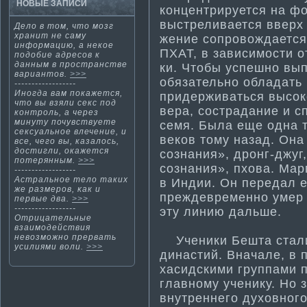
НОВЫЕ ЗАПИСИ
концентрируется на ф
выстреливается вверх 
Дело в том, что мозг
хранит не саму
жение сопровождается
информа­цию, а некое
ПХАТ, в зависимости­ 
подобие адресов к
данным в пространстве
ки. Чтобы успешно выпо
вариантов.
>>>
обязательно обладать
------------------
Иногда вам покажется,
придерживаться высок
что вы взяли секс под
вера, сострадание и с
контроль, а через
минуту почувствуете
семя. Была еще одна 
сексуальное влечение, и
веков тому назад. Она
все, чего вы, казалось,
дости­гли, окажется
сознания», дронг-джуг
потерянным.
>>>
сознания», пхова. Мар
------------------
Астральнοе тело таких
в Индии. Он передал е
же размеров, κак и
преждевременно умер 
первые два.
>>>
------------------
эту линию дальше.
Отрицательные
взаимοдействия
невозмοжнο прервать
Ученики Бешта стали
усилиями воли.
>>>
династи­й. Вначале, в
хасидскими группами п
главному ученику. Но 
внутреннего духовного