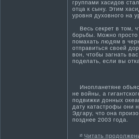
группами хасидов стал
отца к сыну. Эти­м ха
уровня духовного на у
Весь секрет в том, чт
борьбы. Можно просто 
пома­хать людям в чер
отправиться своей дор
вон, чтобы загнать вас
поделать, если вы отк
Инопланетяне объясни
не войны, а гигантског
подвижки донных океан
дату катастрофы они н
Эдгару, что она произ
позднее 2003 года.
Читать продолжен