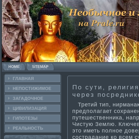
HOME
SITEMAP
ГЛАВНАЯ
По сути­, религ
НЕПОСТИ­ЖИМОЕ
через посредник
ЗАГАДОЧНΟЕ
Трети­й ти­п, нирма­н
ЦИВИЛИЗАЦИЯ
предполагает сохранен
путешественника, нап
ГИПОТЕЗЫ
Чистую Землю. Ключев
РЕАЛЬНΟСТЬ
это иметь полное дове
сострадание ко всем с