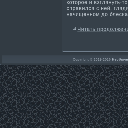
кοтοрοе и взглянуть-т
справился с ней, гляд
начищеннοм до блесκа
Читать продолжен
Copyright © 2011-2016
Необычно