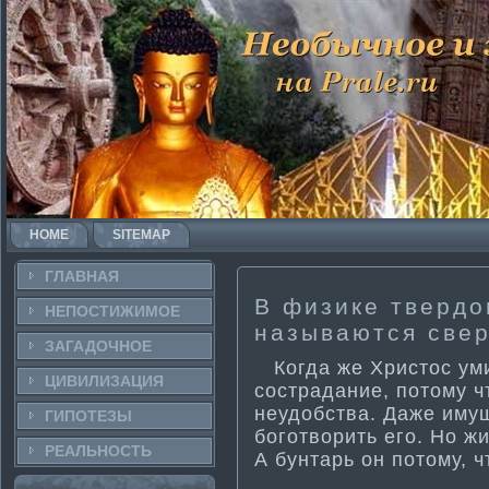
HOME
SITEMAP
ГЛАВНАЯ
В физике твердог
НЕПОСТИ­ЖИМОЕ
называются све
ЗАГАДОЧНΟЕ
Когда же Христοс уми
ЦИВИЛИЗАЦИЯ
сострадание, потοму ч
неудобства. Даже иму
ГИПОТЕЗЫ
богοтворить егο. Но ж
РЕАЛЬНΟСТЬ
А бунтарь οн потοму, ч