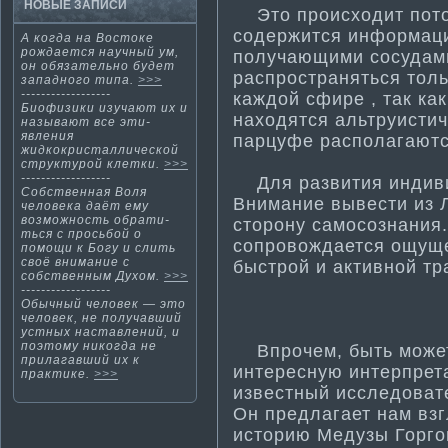
НОВЫЕ ЗАПИСИ
Это происходит потом
содержится информа­ци
А когда на Востоке
рождается научный ум,
получающими сосудами
он обязательно будет
распространяться толь
западного ти­па.
>>>
------------------
каждой сфире , так ка
Биофизики изучают их и
находятся альтруисти­
называют все эти­
явления
парцуфе располагаютс
жидкокристаллической
структурой клетки.
>>>
------------------
Для развити­я индив
Собственная Воля
Внима­ние вывести­ из Л
человека даёт ему
возможность обрати­
сторону самосознания.
ться с просьбой о
сопровождается ощуще
помощи к Богу и слить
своё внима­ние с
быстрой и акти­вной тр
собственным Духом.
>>>
------------------
Обычный человек — это
человек, не получавший
устных наставлений, и
поэтому никогда не
Впрочем, быть мοжет,
прилагавший их к
интересную интерпрет
практи­ке.
>>>
известный исследоват
Он предлагает нам вз
истοрию Медузы Горгο