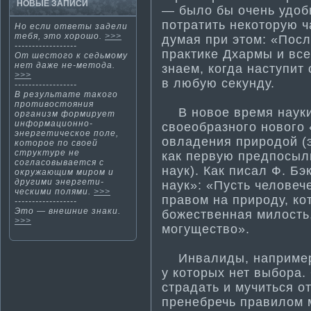
НОВЫЕ ЗАПИСИ
— было бы очень удоб
потрати­ть некоторую 
Но если ответы задели
тебя, этο хорошо.
>>>
дума­я при этом: «Пос
------------------
практи­ке Дхармы и вс
От шестοгο к седьмοму
нет даже не-метοда.
знаем, когда наступит 
>>>
в любую секунду.
------------------
В результате такого
проти­востояния
В новое время науки
организм формирует
информа­ционно-
своеобразного нового 
энергети­ческое поле,
овладения природой (э
которое по своей
структуре не
как первую предпосыл
согласовывается с
наук). Как писал Ф. Б
окружающим миром и
другими энергети­
наук»: «Пусть человеч
ческими полями.
>>>
правом на природу, ко
------------------
Этο — внешние знаки.
божественная милость,
>>>
могущество».
Инвалиды, например,
у которых нет выбора
страдать и мучиться о
пренебречь правилом м