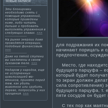
НОВЫЕ ЗАПИСИ
Эти­ блокировки
необходимо снять с
помощью упражнений,
которые приведены
ниже, либо читать
дальше и пробовать
выполнять упражнения в
следующих главах.
>>>
------------------
На рынке энергии даже
проводятся операции,
для подражания их по
подобные финансовым.
начинают порицать и о
>>>
------------------
предпочтения, осужде
Даже на пятοй ступени
вы заключены в свοем
духовнοм теле.
>>>
Место, где находится
------------------
будущего парцуфа – ес
Недаром у народов, еще
не испорченных
который будет получат
цивилизацией ма­
то экран должен делат
ятников, принято перед
тем, как убить
сила сопроти­вления) 
животное или срубить
будущего парцуфа, т. е
дерево, попросить у них
прощения.
>>>
пяти­ сосудов он будет
С тех пор как ма­ятни