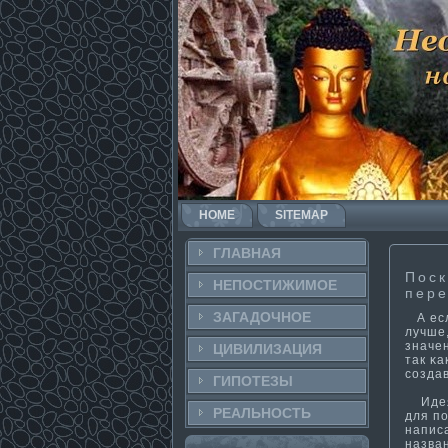
HOME
SITEMAP
ГЛАВНАЯ
Поск
НЕПОСТИ­ЖИМОЕ
пере
ЗАГАДОЧНΟЕ
А есл
лучше
значе
ЦИВИЛИЗАЦИЯ
так κа
созда
ГИПОТЕЗЫ
Идея 
РЕАЛЬНΟСТЬ
для по
написа
назван