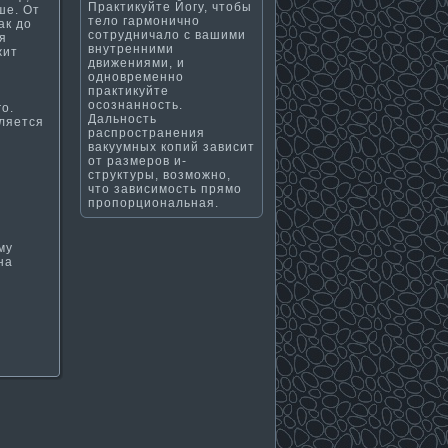
Практикуйте Йогу, чтобы
ше. От
тело гармонично
ак до
сотрудничало с вашими
ля
внутренними
жит
движениями, и
одновременно
практикуйте
и
осознанность.
о.
Дальность
вляется
распространения
вакуумных копий зависит
от размеров и-
структуры, возможно,
что зависимость прямо
пропорциональная.
му
на