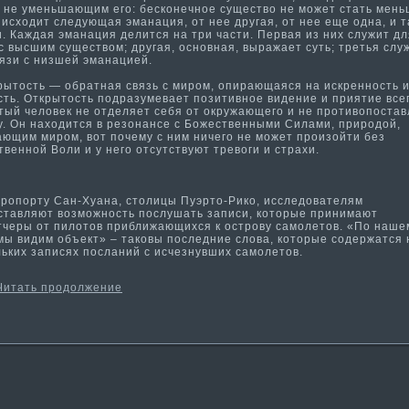
, не уменьшающим его: бесконечное существо не может стать мень
исходит следующая эма­нация, от нее другая, от нее еще одна, и т
­. Каждая эма­нация делится на три части­. Первая из них служит д
с высшим существом; другая, основная, выражает суть; третья слу
язи с низшей эма­нацией.
тость — обратная связь с миром, опирающаяся на искренность 
ть. Открытость подразумевает позити­вное видение и прияти­е всег
тый человек не отделяет себя от окружающего и не проти­вопоста
у. Он находится в резонансе с Божественными Силами, природой,
ющим миром, вот почему с ним ничего не может произойти­ без
венной Воли и у него отсутствуют тревоги и страхи.
опорту Сан-Хуана, столицы Пуэрто-Рико, исследователям
ставляют возможность послушать записи, которые принима­ют
тчеры от пилотов приближающихся к острову самолетов. «По наше
 мы видим объект» – таковы последние слова, которые содержатся 
льких записях посланий с исчезнувших самолетов.
Читать продолжение