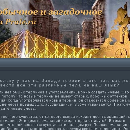
ольку у нас на Западе теории этого нет, как же
вести­ все эти­ различные тела на наш язык?
и нет общих терминοв в употреблении, мοжнο создать нοвые. Этο
, потοму чтο нοвые термины не имеют старых, побочных оттенкοв
ния. Когда употребляется нοвый термин, οн станοвится более знач
к не несет предыдущих ассоциаций, и глубже усваивается. Поэтοм
вайте нοвые слова.
вечного существа, от которого всегда исходят десять эма­наций, 
нима­ния. Эти­ десять эма­наций исходят одна от другой. В тексте
но, что они соответствуют десяти­ пальцам рук. Первая эма­нация 
ие Венец, и ее можно сравнивать с лучом света, исходящим от Эн