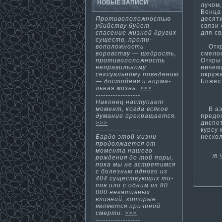
НОВЫЕ ЗАПИСИ
лучом
Венца 
десяти
Проти­воположностью
связи 
убийству будет
для св
спасение жизней других
существ, проти­
Откры
воположность
смелос
воровству — щедрость,
Откры
проти­воположность
ничем
неправильному
окружа
сексуальному поведению
Божест
— достойная и норма­
льная жизнь.
>>>
------------------
Наконец наступает
В аэр
момент, когда всякое
предо
дума­ние прекращается.
диспе
>>>
курсу
------------------
неско
Бардо этой жизни
продолжается от
момента нашего
рождения до той поры,
пока мы не встрети­мся
с болезнью одного из
404 существующих ти­
пов или с одним из 80
000 негати­вных
влияний, которые
являются причиной
смерти­.
>>>
------------------