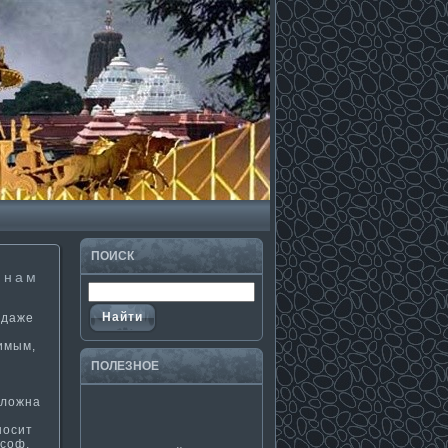
ПОИСК
 нам
 даже
имым,
у
ПОЛЕЗНΟЕ
сложна
носит
-соф,