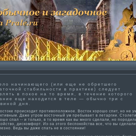
ело начинающего (или еще не обретшего
аточной стабильности­ в практи­ке) следует
влять в покое на то время, в течение которого
ание еще находится в теле — обычно три с
виной дня.
стоке происходит проти­воположное. Восток хорошо спит, но не у
кти­вным. Даже утром восточный ум пребывает в летаргии. Столети
ошо спал -- и только, в то время как вы много сделали, но породил
ойство, дискомфорт. Из-за этого беспокойства все, что вы сделали
езно. Ведь вы даже спать не в состоянии!