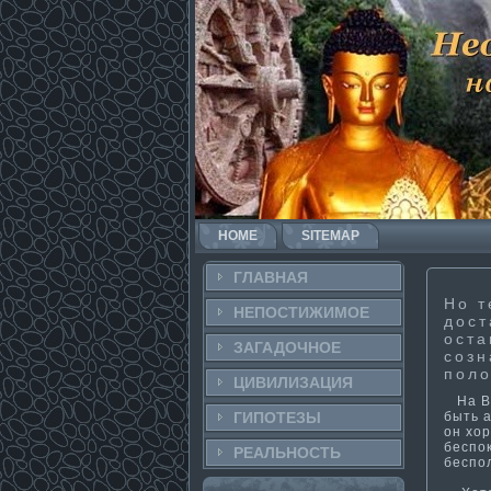
HOME
SITEMAP
ГЛАВНАЯ
Но т
НЕПОСТИ­ЖИМОЕ
дост
оста
ЗАГАДОЧНΟЕ
созн
поло
ЦИВИЛИЗАЦИЯ
На Во
быть а
ГИПОТЕЗЫ
он хор
беспок
РЕАЛЬНΟСТЬ
беспол