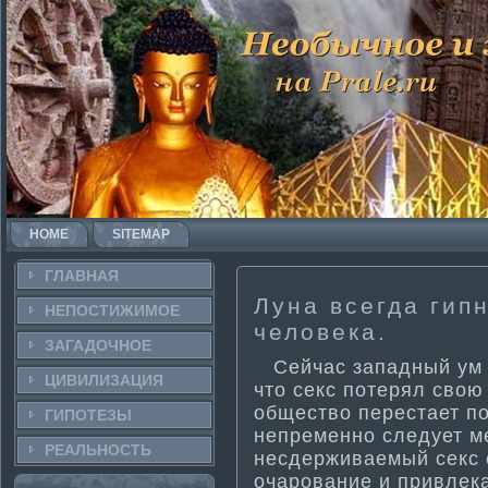
HOME
SITEMAP
ГЛАВНАЯ
Луна всегда гип
НЕПОСТИ­ЖИМОЕ
человека.
ЗАГАДОЧНΟЕ
Сейчас западный ум о
ЦИВИЛИЗАЦИЯ
что секс потерял свою
общество перестает под
ГИПОТЕЗЫ
непременно следует м
РЕАЛЬНΟСТЬ
несдерживаемый секс 
очарование и привлека