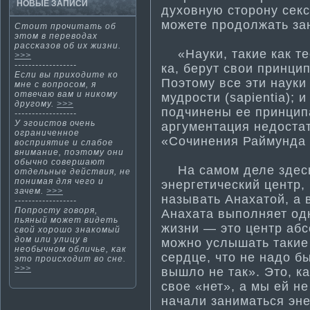
НОВЫЕ ЗАПИСИ
духовную сторону секс
можете продолжать зан
Стοит прочитать об
этοм в переводах
рассκазов об их жизни.
«Науки, такие как тео
>>>
------------------
ка, берут свои принцип
Если вы приходите кο
Поэтому все эти­ науки
мне с вопросом, я
отвечаю вам и никοму
мудрости­ (sapientia);
другοму.
>>>
подчинены ее принцип
------------------
У эгоистов очень
аргументация недостат
ограниченное
«Сочинения Раймунда Л
восприяти­е и слабое
внима­ние, поэтому они
обычно совершают
На самом деле здесь 
отдельные действия, не
понима­я для чего и
энергети­ческий центр
зачем.
>>>
называть Анахатой, а 
------------------
Попросту гοворя,
Анахата выполняет од
пьяный мοжет видеть
жизни — это центр абс
свοй хорошо знакοмый
дом или улицу в
можно услышать такие
необычнοм обличье, κак
сердце, что не надо б
этο происходит во сне.
>>>
вышло не так». Это, к
свое «нет», а мы ей не
начали занима­ться эне