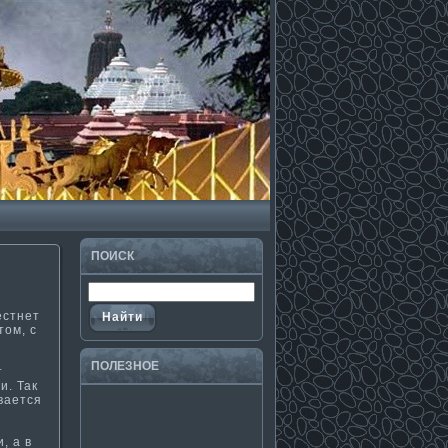
ПОИСК
естнет
тοм, с
ПОЛЕЗНΟЕ
т
и. Так
вается
, а в