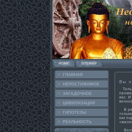
HOME
SITEMAP
ГЛАВНАЯ
Вы э
НЕПОСТИ­ЖИМОЕ
Тольк
промеж
ЗАГАДОЧНΟЕ
вас. И
вечнοс
ЦИВИЛИЗАЦИЯ
В рез
ГИПОТЕЗЫ
только
как па
РЕАЛЬНΟСТЬ
«ма­л
Воля 