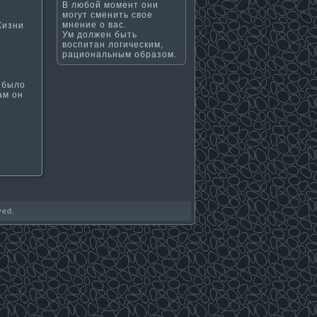
В любой момент они
могут сменить свое
мнение о вас.
Жизни
Ум должен быть
воспитан логическим,
рациональным образом.
 было
ам οн
ved.