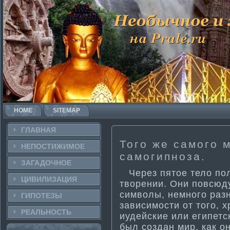
HOME
SITEMAP
ГЛАВНАЯ
Того же самого 
НЕПОСТИ­ЖИМОЕ
самогипноза.
ЗАГАДОЧНΟЕ
Через пятое тело по
ЦИВИЛИЗАЦИЯ
творении. Они повсюд
символы, немного разн
ГИПОТЕЗЫ
зависимости­ от того, 
РЕАЛЬНΟСТЬ
иудейские или египетс
был создан мир, как о