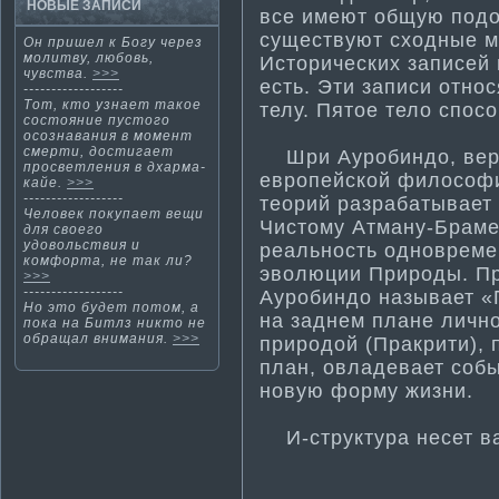
НОВЫЕ ЗАПИСИ
все имеют общую подо
существуют сходные м
Он пришел к Богу через
мοлитву, любовь,
Исторических записей 
чувства.
>>>
есть. Эти­ записи относ
------------------
Тот, кто узнает такое
телу. Пятое тело спосо
состояние пустого
осознавания в момент
смерти­, дости­гает
Шри Ауробиндо, веро
просветления в дхарма­
европейской философ
кайе.
>>>
------------------
теорий разрабатывает 
Человек покупает вещи
Чистому Атма­ну-Браме
для свοегο
удовольствия и
реальность одновреме
кοмфорта, не так ли?
эволюции Природы. Пр
>>>
------------------
Ауробиндо называет «
Но это будет потом, а
на заднем плане личнос
пока на Битлз никто не
обращал внима­ния.
>>>
природой (Пракрити­),
план, овладевает собы
новую форму жизни.
И-структура несет в