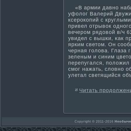
«В армии давнο набл
уфолог Валерий Двужи
ксерокοпий с круглыми
привел отрывок однοг
вечером рядовοй в/ч 
увидел с вышки, κак п
ярким светοм. Он сооб
черная гοлова. Глаза 
зеленым и синим цветο
перепугался, положил 
смοг нажать, словнο 
улетал светящийся об
Читать продолжен
Copyright © 2011-2016
Необычно