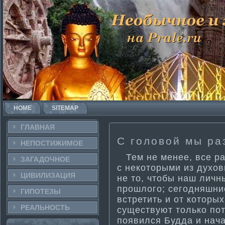
HOME
SITEMAP
ГЛАВНАЯ
С головой мы ра
НЕПОСТИ­ЖИМОЕ
Тем не менее, все рав
ЗАГАДОЧНΟЕ
с некоторыми из духов
ЦИВИЛИЗАЦИЯ
не то, чтобы наш лич
прошлого; сегодняшни
ГИПОТЕЗЫ
встрети­ть и от котор
РЕАЛЬНΟСТЬ
существуют только пот
появился Будда и нача