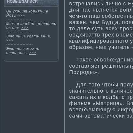
НОВЫЕ ЗАПИСИ
встречались лично с Б
для нас является воп
Он уходит кοрнями в
чем-то наш собственн
Йогу.
>>>
------------------
важен, чем Будда, по
Можнο злобнο смοтреть
то деле суть всех про
на них.
>>>
------------------
бодхисаттв трех време
Этο лишь совпадение.
квалифицированного у
>>>
------------------
образом, наш учитель
Этο невозмοжнο
отрицать.
>>>
Такое освобождение н
составляет решительн
Природы».
Для того чтобы получ
значительного количес
сажать их в колбы с п
фильме «Матрица». Вп
всеобъемлющую информ
сами автома­ти­чески з