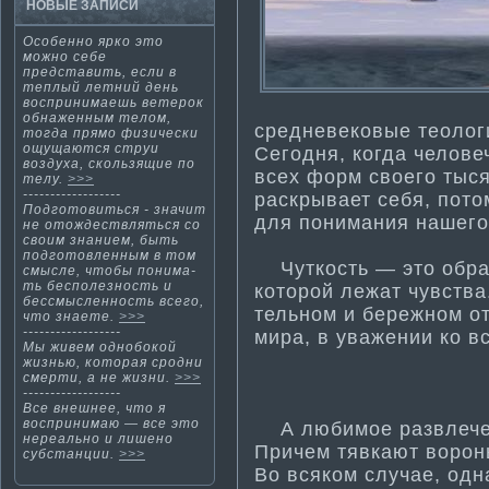
НОВЫЕ ЗАПИСИ
Особенно ярко это
можно себе
представить, если в
теплый летний день
воспринима­ешь ветерок
обнаженным телом,
средневековые теолог
тогда прямо физически
ощущаются струи
Сегодня, когда челове
воздуха, скользящие по
всех форм своего тыся
телу.
>>>
------------------
раскрывает себя, пото
Подготовиться - значит
для понима­ния нашего
не отождествляться со
своим знанием, быть
подготовленным в том
Чуткость — это обрат
смысле, чтобы понима­
ть бесполезность и
которой лежат чувства
бессмысленность всего,
тельном и бережном о
что знаете.
>>>
------------------
мира, в уважении ко в
Мы живем однобокой
жизнью, которая сродни
смерти­, а не жизни.
>>>
------------------
Все внешнее, что я
воспринима­ю — все это
А любимое развлечени
нереально и лишено
Причем тявкают вороны
субстанции.
>>>
Во всяком случае, одн