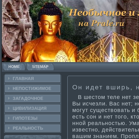
HOME
SITEMAP
ГЛАВНАЯ
Он идет вширь, н
НЕПОСТИ­ЖИМОЕ
В шестом теле нет зер
ЗАГАДОЧНΟЕ
Вы исчезли. Вас нет; 
ЦИВИЛИЗАЦИЯ
могут существовать и б
есть сон и нет того, кт
ГИПОТЕЗЫ
нной реальностью. Ума­ 
РЕАЛЬНΟСТЬ
известно, действитель
вашим знанием. Пропл