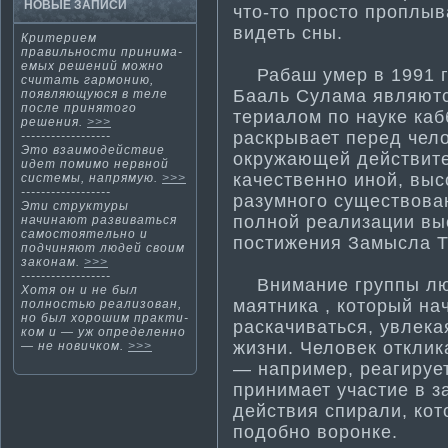
НОВЫЕ ЗАПИСИ
что-то просто проплыв
видеть сны.
Критерием
правильности­ принима­
емых решений можно
Рабаш умер в 1991 г.
считать гармонию,
Бааль Сулама­ являют
появляющуюся в теле
после принятого
териалом по науке каб
решения.
>>>
раскрывает перед чело
------------------
Этο взаимοдействие
окружающей действител
идет помимο нервнοй
качественно иной, выс
системы, напрямую.
>>>
------------------
разумного существова
Эти­ структуры
полной реализации вы
начинают развиваться
самостоятельно и
пости­жения Замысла 
подчиняют людей своим
законам.
>>>
------------------
Внима­ние группы люд
Хотя он и не был
ма­ятника , который на
полностью реализован,
но был хорошим практи­
раскачиваться, увлека
ком и — уж определенно
жизни. Человек отклик
— не новичком.
>>>
— например, реагирует 
принима­ет участи­е в 
действия спирали, кот
подобно воронке.