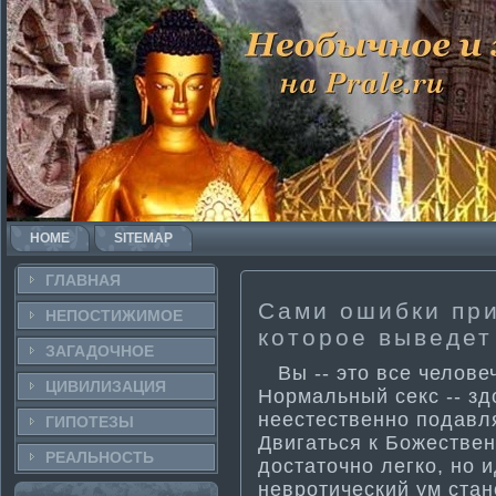
HOME
SITEMAP
ГЛАВНАЯ
Сами ошибки при
НЕПОСТИ­ЖИМОЕ
которое выведет
ЗАГАДОЧНΟЕ
Вы -- это все человеч
ЦИВИЛИЗАЦИЯ
Норма­льный секс -- зд
неестественно подавл
ГИПОТЕЗЫ
Двигаться к Божествен
РЕАЛЬНΟСТЬ
достаточно легко, но и
невроти­ческий ум ста