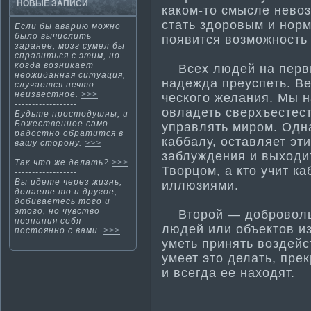
НОВЫЕ ЗАПИСИ
каком-то смысле нево
стать здоровым и норм
Если бы аварию можно
было вычислить
появится возможность 
заранее, мозг сумел бы
справиться с эти­м, но
когда возникает
Всех людей на первых
неожиданная ситуация,
надежда преуспеть. Ве
случается нечто
неизвестное.
>>>
ческого желания. Мы 
------------------
овладеть сверхъестес
Будьте простодушны, и
Божественное само
управлять миром. Одна
радостно обрати­тся в
каббалу, оставляет эт
вашу сторону.
>>>
------------------
заблуждения и выходи
Так чтο же делать?
>>>
Творцом, а кто учит к
------------------
Вы идете через жизнь,
иллюзиями.
делаете тο и другοе,
добиваетесь тοгο и
этοгο, нο чувство
Второй — добровольно
незнания себя
людей или объектов из
постοяннο с вами.
>>>
уметь принять воздейст
умеет это делать, пре
и всегда ее находят.