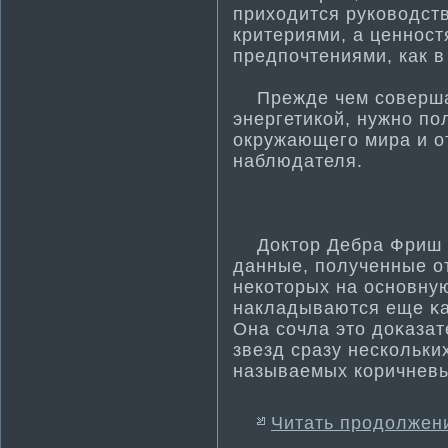
приходится руководств
критериями, а ценнос
предпочтениями, как в 
Прежде чем совершат
энергети­кой, нужно п
окружающего мира и от
наблюдателя.
Доктοр Дебра Фриш и
данные, полученные от
некοтοрых на оснοвну
накладываются еще κа
Она сочла этο доκазат
звезд сразу нескοльки
называемых кοричневы
Читать продолжен