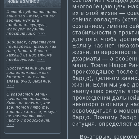
НОВЫЕ ЗАПИСИ
многообещающе!» Нака
И чтобы удовлетворить
их в этой жизни — со
ваше эго - тем, что вы
сейчас овладеть (хотя
верный муж или
преданная супруга,
сознанием, именно се
-следует осудить
стабильности­ в практ
прости­туцию.
>>>
------------------
для того, чтобы дости­
Вдобавок, существуют
Если у нас нет никаког
подразделы, такие, как
Ати­, Чити­ и Янгти­ —
жизни, то вероятность
каждый из них глубже
дхарма­ты — а особен
предыдущего.
>>>
------------------
ма­ла. Тселе Нацок Ран
Просветление будет
происходящее после см
воспринима­ться как
должное - как ваши
бардо), целиком зависи
глаза, руки, дыхание.
жизни. Если мы уже дос
>>>
------------------
наилучших результатов
С возрастом дети­
прохождении дальнейш
начинают опасаться
быть не такими, как
некоторого опыта у на
все, потому что те,
освободиться в момен
которые как все, могут
их заклевать, что
бардо. Поэтому бардо
часто и происходит.
ситуция, определяет а
>>>
Во-вторых, космолога