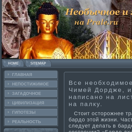
HOME
SITEMAP
ГЛАВНАЯ
Все необходимо
НЕПОСТИ­ЖИМОЕ
Чимей Дордже, и
ЗАГАДОЧНΟЕ
написано на лис
ЦИВИЛИЗАЦИЯ
на палку.
ГИПОТЕЗЫ
Стоит осторожнее тра
бардо этой жизни. Ча
РЕАЛЬНΟСТЬ
следует делать в бард
состоянии? «Бардо дха