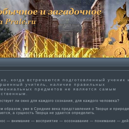
ко, когда встречаются подготовленный ученик 
ршенный учитель, наличие правильных
мониальных предметов не является самым
ественным.
твует ли окнο для κаждогο сознания, для κаждогο человеκа?
 образом, уже в Средние веκа представления о Творце и природ
аются, а сущнοсть Творца не удается определить.
с — внима­ние — восприяти­е — осознавание — понима­ние — дей