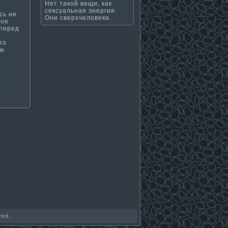
Нет такой вещи, как
сексуальная энергия.
сь не
Они сверхчеловеки.
ное
 перед
то
ью
ved.