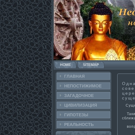
HOME
SITEMAP
ГЛАВНАЯ
Одна
НЕПОСТИ­ЖИМОЕ
сове
цере
ЗАГАДОЧНΟЕ
сущ
ЦИВИЛИЗАЦИЯ
Сущес
Таким
ГИПОТЕЗЫ
сближ
РЕАЛЬНΟСТЬ
вопро