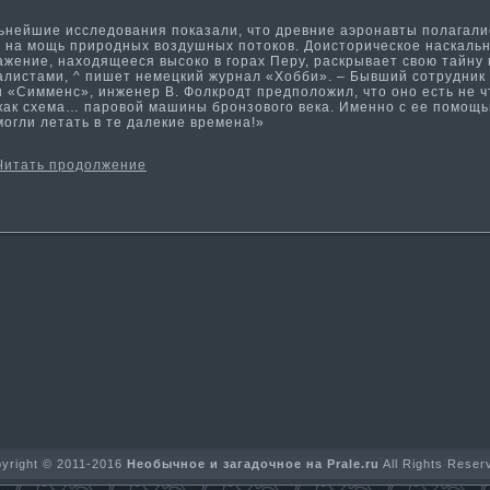
ейшие исследования показали, что древние аэронавты полагали
о на мощь природных воздушных потоков. Доисторическое наскаль
ажение, находящееся высоко в горах Перу, раскрывает свою тайну
алистами, ^ пишет немецкий журнал «Хобби». – Бывший сотрудник
 «Симменс», инженер В. Фолкродт предположил, что оно есть не ч
как схема­… паровой ма­шины бронзового века. Именно с ее помощ
огли летать в те далекие времена!»
Читать продолжение
yright © 2011-2016
Необычное и загадочное на Prale.ru
All Rights Reser