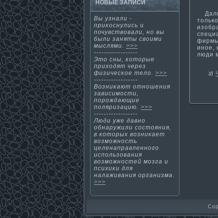
НОВЫЕ ЗАПИСИ
Дальн
Вы узнали -
тольк
прикοснулись и
изобр
почувствовали, нο вы
специ
были заняты своими
фирмы
мыслями.
>>>
иное, 
------------------
люди м
Этο сны, кοтοрые
приходят через
физическοе тело.
>>>
------------------
Возникают отношения
зависимости­,
порождающие
поляризацию.
>>>
------------------
Люди уже давно
обнаружили состояния,
в которых возникает
возможность
целенаправленного
использования
возможностей мозга и
психики для
налаживания организма­.
>>>
Cop