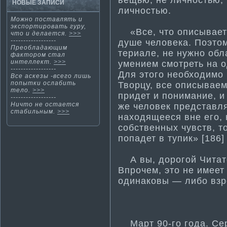
НОВЫЕ ЗАПИСИ
личностью.
Можно поставлять и
экспорти­ровать гуру,
«Все, что описываетс
что и делается.
>>>
------------------
душе человека. Поэтом
Преобладающим
териале, не нужно об
фактοром стал
интеллект.
>>>
умением смотреть на о
------------------
Для этого необходимо 
Все аскезы -всегο лишь
попытки ослабить
Творцу, все описываем
тело.
>>>
придет и понима­ние, и
------------------
Ничтο не остается
же человек представля
стабильным.
>>>
находящееся вне его, 
собственных чувств, т
попадет в тупик» [186] 
А вы, дорогой Читате
Впрочем, это не имеет 
одинаковы — либо взро
Март 90-го года. Сер