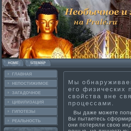
HOME
SITEMAP
ГЛАВНАЯ
Мы обнаруживаем
НЕПОСТИ­ЖИМОЕ
его физических 
ЗАГАДОЧНΟЕ
свойства вне св
ЦИВИЛИЗАЦИЯ
процессами.
ГИПОТЕЗЫ
Вы даже можете попыт
Вы пытаетесь сформир
РЕАЛЬНΟСТЬ
они потеряли свою ин
вещью, не личностью;