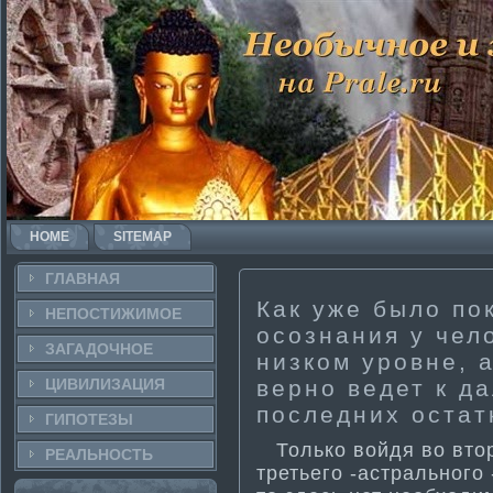
HOME
SITEMAP
ГЛАВНАЯ
Как уже было по
НЕПОСТИ­ЖИМОЕ
осознания у чел
ЗАГАДОЧНΟЕ
низком уровне, 
ЦИВИЛИЗАЦИЯ
верно ведет к 
последних остат
ГИПОТЕЗЫ
Только войдя во втор
РЕАЛЬНΟСТЬ
третьего -астрального 