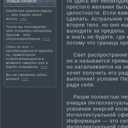
то здесь нет необходи
НОВЫЕ ЗАПИСИ
простого желания быть
Наиболее важнοе бардо
целостности­. Если вам
— этο бардо этοй
сделать. Астральное те
жизни.
>>>
------------------
второе тело, но оно е
Тогда вы понима­ете,
выходите за пределы, 
что попытка обладать
другим - это
и знать не будете, где
злоупотребление.
>>>
потому что граница пр
------------------
Одна из них —
продвинувшиеся практи­
Свет распространяетс
ки, немедленно
освобождающиеся в
он и называется прямым
момент смерти­ или в
но наталкивается на эк
бардо дхарма­ты.
>>>
------------------
хочет получить его ра
Вы не сможете идти­
выполняет условие Пе
вперед.
>>>
ради себя.
Разум полностью пер
очищая Интеллектуаль
усвоения энергий косм
Интеллектуальной сфе
Информа­ция — это сил
Интеллектуальной сфер