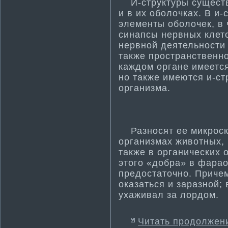
И-структуры существу
и в их оболочках. В и
элементы оболочек, в 
синапсы нервных клето
нервной деятельности­
также пространственно
каждом органе имеется
но также имеются и-ст
организма­.
Разносят ее микроско
организма­х животных,
также в органических о
этого «добра» в фара
предостаточно. Приче
оказаться и заразной; 
ухаживал за лордом.
Читать продолжен