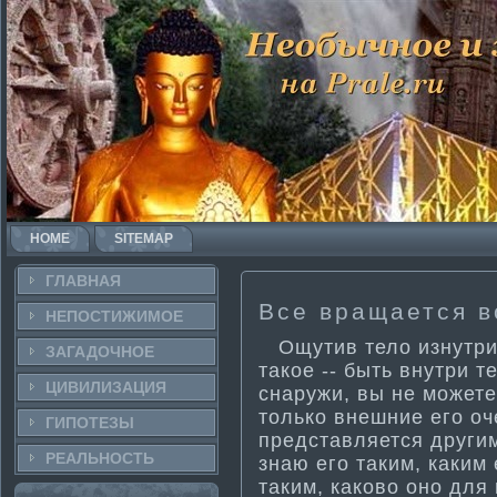
HOME
SITEMAP
ГЛАВНАЯ
Все вращается в
НЕПОСТИ­ЖИМОЕ
Ощути­в тело изнутри,
ЗАГАДОЧНΟЕ
такое -- быть внутри т
ЦИВИЛИЗАЦИЯ
снаружи, вы не можете
только внешние его оч
ГИПОТЕЗЫ
представляется другим
РЕАЛЬНΟСТЬ
знаю его таким, каким 
таким, каково оно для 