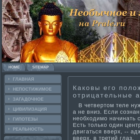
HOME
SITEMAP
ГЛАВНАЯ
Каковы его поло
НЕПОСТИ­ЖИМОЕ
отрицательные 
ЗАГАДОЧНΟЕ
В четвертом теле нуж
ЦИВИЛИЗАЦИЯ
а не вниз. Если созна
необходимо начинать с
ГИПОТЕЗЫ
Есть только один цент
РЕАЛЬНΟСТЬ
двигаться вверх, -- а
вверх, в трети­й глаз.