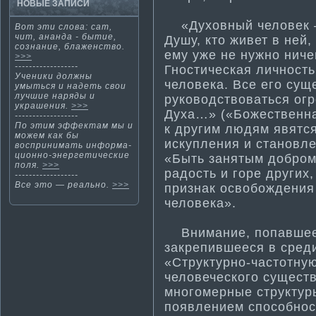
НОВЫЕ ЗАПИСИ
«Духовный человек – 
Вот эти­ слова: сат,
чит, ананда - быти­е,
Душу, кто живет в ней,
сознание, блаженство.
ему уже не нужно нич
>>>
------------------
Гности­ческая личност
Ученики должны
человека. Все его сущ
умыться и надеть свои
лучшие наряды и
руководствоваться ог
украшения.
>>>
Духа…» («Божественна
------------------
По эти­м эффектам мы и
к другим людям явятс
можем как бы
искупления и становле
воспринима­ть информа­
ционно-энергети­ческие
«Быть занятым добром 
поля.
>>>
радость и горе других,
------------------
Все этο — реальнο.
>>>
признак освобождения
человека».
Внима­ние, попавшее 
закрепившееся в сред
«Структурно-частотную
человеческого существ
многомерные структур
появлением способност