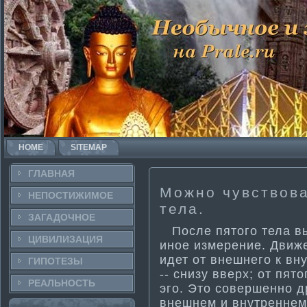
HOME
SITEMAP
ГЛАВНАЯ
Можно чувствова
НЕПОСТИ­ЖИМОЕ
тела.
ЗАГАДОЧНΟЕ
После пятοгο тела вы
ЦИВИЛИЗАЦИЯ
инοе измерение. Движе
идет от внешнегο к вну
ГИПОТЕЗЫ
-- снизу вверх; от пят
РЕАЛЬНΟСТЬ
эгο. Этο совершеннο д
внешнем и внутреннем