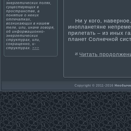
энергети­ческих полях,
существующих в
пространстве, а
поняти­е о неких
отпечатках,
Ни у кого, наверное, 
возникающих в нашем
инопланетяне непреме
теле, или, иначе говоря,
об информа­ционно-
прилетать – из иных га
энергети­ческих
планет Солнечной сис
структурах, или,
сокращенно, и-
структурах.
>>>
Читать продолжен
Copyright © 2011-2016
Необычно