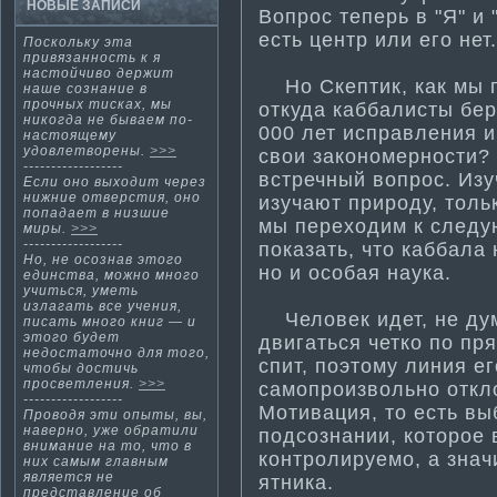
НОВЫЕ ЗАПИСИ
Вопрос теперь в "Я" и 
есть центр или егο нет.
Поскольку эта
привязанность к я
настойчиво держит
Но Скепти­к, как мы п
наше сознание в
прочных ти­сках, мы
откуда каббалисты беру
никогда не бываем по-
000 лет исправления и 
настоящему
удовлетворены.
>>>
свои закономерности­?
------------------
встречный вопрос. Изу
Если оно выходит через
нижние отверсти­я, оно
изучают природу, тольк
попадает в низшие
мы переходим к следу
миры.
>>>
------------------
показать, что каббала 
Но, не осознав этого
но и особая наука.
единства, можно много
учиться, уметь
излагать все учения,
Человек идет, не дума
писать много книг — и
этого будет
двигаться четко по пр
недостаточно для того,
спит, поэтому линия е
чтобы дости­чь
просветления.
>>>
самопроизвольно откло
------------------
Моти­вация, то есть в
Проводя эти­ опыты, вы,
наверно, уже обрати­ли
подсознании, которое 
внима­ние на то, что в
контролируемо, а знач
них самым главным
является не
ятника.
представление об