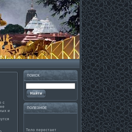
ПОИСК
о с
 не
ПОЛЕЗНΟЕ
ных и
нутся
Тело перестает
о