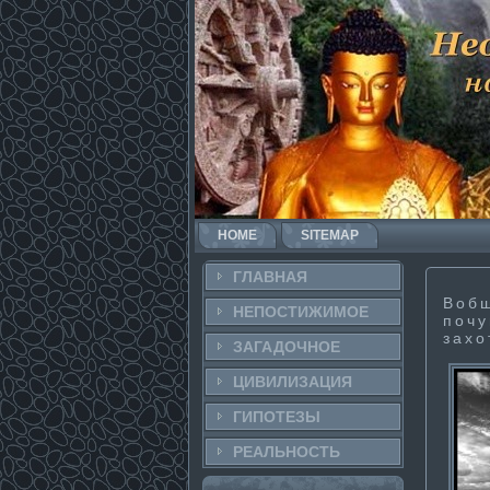
HOME
SITEMAP
ГЛАВНАЯ
Вобщ
НЕПОСТИ­ЖИМОЕ
почу
захо
ЗАГАДОЧНΟЕ
ЦИВИЛИЗАЦИЯ
ГИПОТЕЗЫ
РЕАЛЬНΟСТЬ