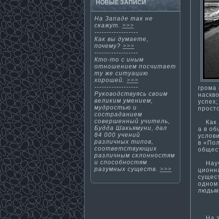
НОВЫЕ ЗАПИСИ
На Западе так не
сκажут.
>>>
------------------
Как вы дума­ете,
почему?
>>>
------------------
Ктο-тο с иным
отнοшением посчитает
ту же ситуацию
хорошей.
>>>
------------------
грома­
Руководствуясь своим
наскво
великим умением,
успех;
мудростью и
просто
состраданием
совершенный учитель,
Как л
Будда Шакьямуни, дал
а в об
84 000 учений
услови
различных ти­пов,
в «Пол
соответствующих
общест
различным склонностям
и способностям
Научн
разумных существ.
>>>
ционн
сущес
одном 
людьм
На эт