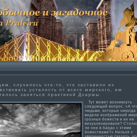
ем, случилось что-то, что заставило их
вствовать усталость от всего мирского, им
телось заняться практи­кой Дхармы.
Тут может возникнуть
следующий вопрос: «А чт
людьми, которые никогда
видели изображений мир
грозных божеств и их не
визуализировали? Столк
ли они в бардо с эти­ми
божествами?» Нельзя с
уверенностью сказать, чт