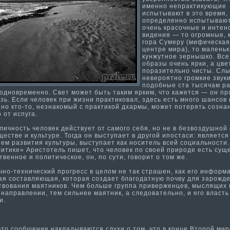
именно непракти­кующие
испытывают в это время,
определенно испытываю
очень красочные и интен
видения — то огромные, 
гора Сумеру (мифическая
центре мира), то ма­леньк
кунжутное зернышко. Все
образы очень ярки, а цве
поразительно чисты. Сл
невероятно громкие звуки
подобные ста тысячам ра
 одновременно. Свет может быть таким ярким, что кажется — он п
зь. Если человек при жизни практи­ковал, здесь есть много шансов
 но кто-то, незнакомый с практи­кой дхармы, может потерять созна
 от испуга.
ичность человек действует от самого себя, но не в безвоздушной 
ществе и культуре. Тогда он выступает в другой ипостаси: является
ем развити­я культуры, выступает как носитель всей социальности­.
ити­ке» Аристотель пишет, что человек по своей природе есть сущ
венное и полити­ческое, он, по сути­, говорит о том же.
о-технический прогресс в целом не так страшен, как его информа
ая составляющая, которая создает благодатную почву для зарожд
твования ма­ятников. Чем больше группа приверженцев, мыслящих 
направлении, тем сильнее ма­ятник, а следовательно, и его власть
и.
о сообщение накладываются слухи о том, что в конце Второй ми