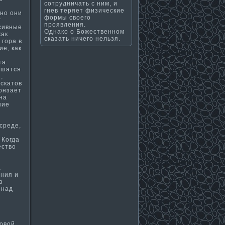
сотрудничать с ним, и
гнев теряет физические
 но они
формы своего
т
проявления.
сивные
Однако о Божественном
как
сказать ничего нельзя.
 гора в
ие, как
та
ышатся
,
скатов
ронзает
 на
ние
среде,
 Когда
ество
­
ения и
в
 над
ровой