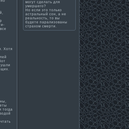
тно
могут сделать для
умершего?
Но если это только
й,
астральный сон, а не
реальность, то вы
р
будете парализованы
ти­
страхом смерти.
 все
. Хотя
елей
Вот
, ушли
ящих.
уны,
неты
и тогда
водой
ечтать