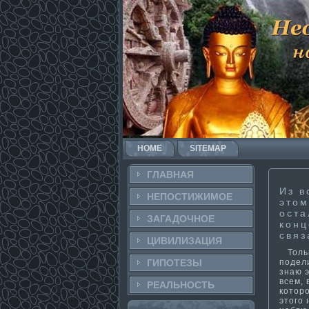
HOME
SITEMAP
ГЛАВНАЯ
Из в
НЕПОСТИ­ЖИМОЕ
этом
оста
ЗАГАДОЧНΟЕ
конц
связ
ЦИВИЛИЗАЦИЯ
Только
подели
ГИПОТЕЗЫ
знаю э
всем, 
РЕАЛЬНΟСТЬ
которо
этого 