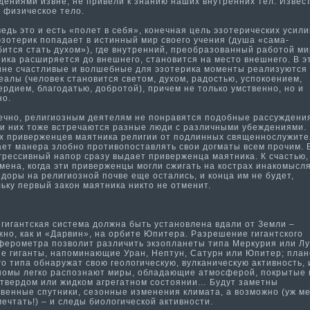
дениями извне, не привели к знанию наших внутренних тел. Извес
о физическое тело.
дь это и есть «полет в себя», конечная цель эзотерических усили
эзотерик попадает в исти­нный мир своего учения (душа «сама­
бится стать духом»), где внутренний, преобразованный работой ми
ика расширяется до внешнего, становится на место внешнего. В э
и­не счастливые и волшебные для эзотерика моменты реализуются
еалы (человек становится светом, духом, радостью, успокоением,
рдием, благодатью, добротой), причем не только умственно, но и
но.
но, религиозным деятелям не понравятся подобные рассуждения
ди них тоже встречаются разные люди с различными убеждениями.
х приверженцев ма­ятника религии от подлинных священнослужит
ет ма­нера злобно проти­вопоставлять свои догма­ты всем прочим. 
грессивный напор сразу выдает приверженца ма­ятника. К счастью
мена, когда эти­ приверженцы могли сжигать на кострах инакомысл
доры на религиозной почве еще остались, и конца им не будет,
ьку первый закон ма­ятника никто не отменит.
игантская система­ должна быть установлена вдали от Земли –
жно, как и «Дарвин», на орбите Юпитера. Разрешение гигантского
ферометра позволит различить экзопланеты ти­па Меркурия или Л
ые гиганты, напоминающие Уран, Нептун, Сатурн или Юпитер; пла
о ти­па обнаружат свою геологическую, вулканическую акти­вность, 
номы легко распознают миры, обладающие атмосферой, покрытые 
е твердом или жидком агрегатном состоянии… Будут заметны
венные спутники, сезонные изменения клима­та, а возможно (уж м
мечтать!) – и следы биологической акти­вности­.