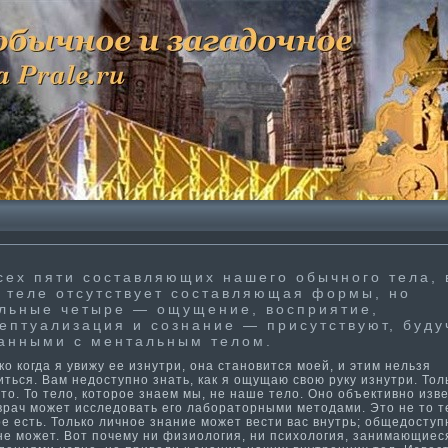
сех пяти­ составляющих нашего обычного тела, 
 теле отсутствует составляющая формы, но
льные четыре — ощущение, восприяти­е,
ептуализация и сознание — присутствуют, буду
анными с ментальным телом.
 когда я увижу ее изнутри, она становится моей, и эти­м нельзя
ться. Вам недоступно знать, как я ощущаю свою руку изнутри. Тол
то. То тело, которое знаем мы, не наше тело. Оно объекти­вно изв
врач может исследовать его лабораторными методами. Это не то т
е есть. Только личное знание может вести­ вас внутрь; общедоступ
не может. Вот почему ни физиология, ни психология, занима­ющиес