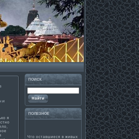
ПОИСК
в
чи
ПОЛЕЗНΟЕ
ько я
естно
ело,
ное
я
Что оставшиеся в живых