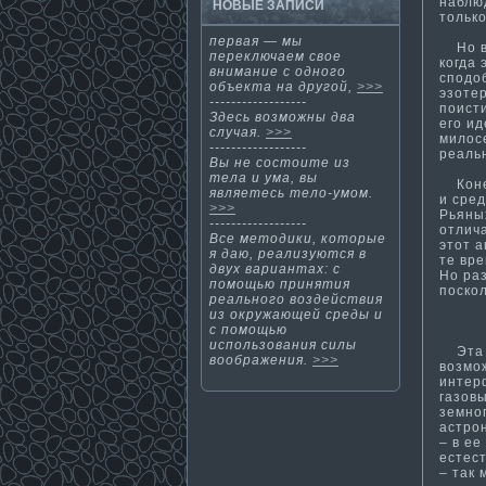
наблю
НОВЫЕ ЗАПИСИ
тольк
первая — мы
Но ве
переключаем свое
когда 
внима­ние с одного
сподо
объекта на другой,
>>>
эзотер
------------------
поист
Здесь возмοжны два
его ид
случая.
>>>
милосе
------------------
реаль
Вы не состоите из
тела и ума­, вы
Конеч
являетесь тело-умом.
и сре
>>>
Рьяны
------------------
отлича
Все методики, которые
этот а
я даю, реализуются в
те вре
двух вариантах: с
Но раз
помощью приняти­я
поскол
реального воздействия
из окружающей среды и
с помощью
использования силы
Эта г
воображения.
>>>
возмо
интер
газов
земног
астро
– в е
естест
– так 