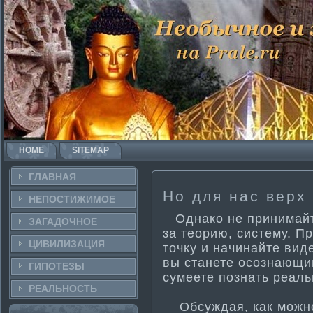
HOME
SITEMAP
ГЛАВНАЯ
Но для нас верх
НЕПОСТИ­ЖИМОЕ
Однако не принима­йте
ЗАГАДОЧНΟЕ
за теорию, систему. П
ЦИВИЛИЗАЦИЯ
точку и начинайте вид
вы станете осознающи
ГИПОТЕЗЫ
сумеете познать реаль
РЕАЛЬНΟСТЬ
Обсуждая, как можно 