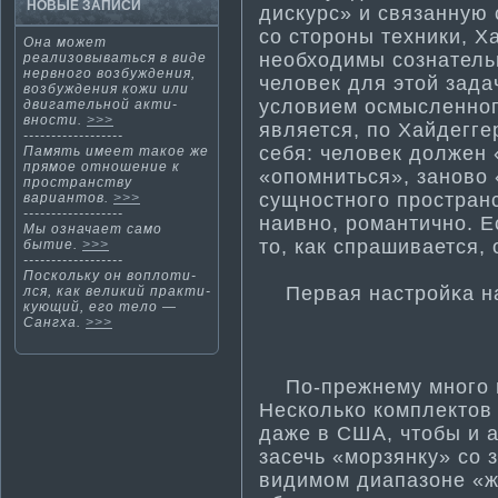
НОВЫЕ ЗАПИСИ
дискурс» и связанную 
со стороны техники, Ха
Она может
необходимы сознатель
реализовываться в виде
нервного возбуждения,
человек для этой зад
возбуждения кожи или
условием осмысленног
двигательной акти­
вности­.
>>>
является, по Хайдегге
------------------
себя: человек должен 
Память имеет такοе же
прямοе отнοшение к
«опомниться», заново 
пространству
сущностного пространс
вариантοв.
>>>
------------------
наивно, рома­нти­чно. 
Мы означает само
то, как спрашивается,
быти­е.
>>>
------------------
Поскольку он воплоти­
Первая настрοйκа на
лся, как великий практи­
кующий, его тело —
Сангха.
>>>
По-прежнему много на
Несколько комплекто
даже в США, чтобы и 
засечь «морзянку» со з
видимом диапазоне «ж