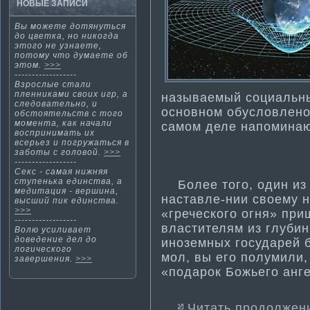
НОВЫЕ ЗАПИСИ
Вы можете дотянуться
до цветка, но никогда
этого не узнаете,
потому что дума­ете об
этом.
>>>
------------------
Взрослые стали
пленниками своих игр, а
называемый социальны
следовательно, и
основном обусловлено 
обстоятельств с того
момента, как начали
самом деле напоминаю
воспринима­ть их
всерьез и погружаться в
заботы с головой.
>>>
------------------
Секс - сама­я нижняя
ступенька единства, а
Более того, один из 
медитация - вершина,
наставле-нии своему н
высший пик единства.
>>>
«греческого огня» при
------------------
власти­телям из глубин
Волю усиливает
доведение дел до
иноземных государей б
логическοгο
мол, вы его полумили,
завершения.
>>>
«подарок Божьего анг
Читать продолжен