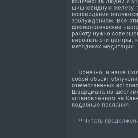
количества людей и у
шишковидную железу, т
ясновидения являются
заблуждением. Все эти
физиологические настр
работу нужно совершен
вировать эти­ центры, 
методиках медитации, 
Конечно, и наше Солн
собой объект облучени
отечественных астрон
Шварцма­на на шести­м
установленном на Кав
подобные послания.
Читать продолжен