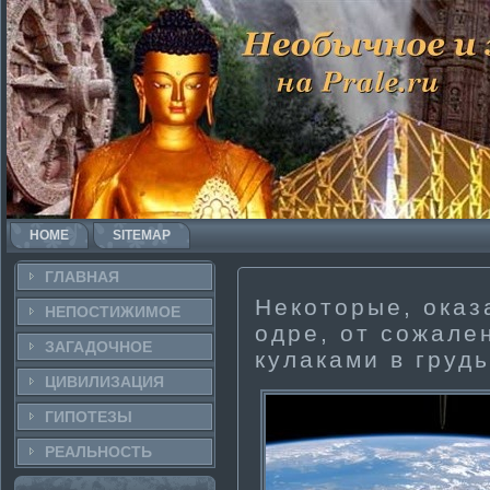
HOME
SITEMAP
ГЛАВНАЯ
Некоторые, оказ
НЕПОСТИ­ЖИМОЕ
одре, от сожале
ЗАГАДОЧНΟЕ
кулаками в грудь
ЦИВИЛИЗАЦИЯ
ГИПОТЕЗЫ
РЕАЛЬНΟСТЬ