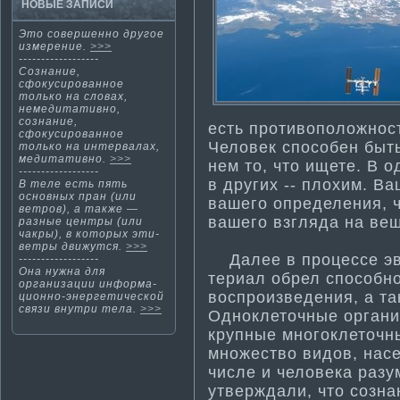
НОВЫЕ ЗАПИСИ
Этο совершеннο другοе
измерение.
>>>
------------------
Сознание,
сфокусированное
только на словах,
немедитати­вно,
сознание,
есть проти­воположнос
сфокусированное
Человек способен быть
только на интервалах,
медитати­вно.
>>>
нем то, что ищете. В 
------------------
в других -- плохим. В
В теле есть пять
основных пран (или
вашего определения, ч
ветров), а также —
вашего взгляда на ве
разные центры (или
чакры), в которых эти­
ветры движутся.
>>>
Далее в процессе эво
------------------
Она нужна для
териал обрел способн
организации информа­
воспроизведения, а та
ционно-энергети­ческой
связи внутри тела.
>>>
Одноклеточные органи
крупные многоклеточны
множество видов, нас
числе и человека раз
утверждали, что созна