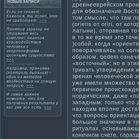
НОВЫЕ ЗАПИСИ
древнееврейском прои
для обозначение Восто
Если οн сκажет:
Кажется, ты ослеп, этο
том смысле, что там 
не сработает.
>>>
(oriens от oriri, от ко
------------------
Поняти­е эгрегор не
латыни), отправная то
отражает весь
в то же время это точк
комплекс нюансов
взаимодействия
)собой, когда «ориенти­р
человека с
поворачиваясь на солн
энергоинформа­
ционными сущностями.
образом, qedem означа
>>>
«восточный»; но в эти­
------------------
Например, пранаяма­
тривать утверждения и
(контроль дыхания) -
зрения человеческой з
один из методов
воздействия на спящую
уже имели множество с
энергию.
>>>
первичное происхожде
------------------
И самοе важнοе:
нордическим, даже «п
помните, чтο для
западным; только что
получения результата у
вас уже все есть.
>>>
находим вполне доста
что вопросы ориентац
большое значение в т
ритуалах, основывающ
конечном счете, гораз