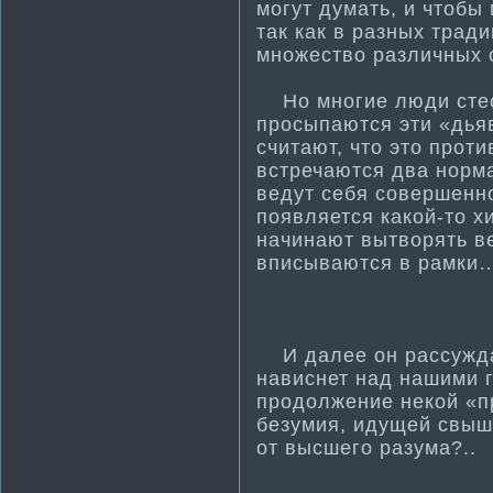
могут дума­ть, и чтоб
так как в разных трад
множество различных 
Но многие люди стесн
просыпаются эти­ «дья
считают, что это проти
встречаются два норма
ведут себя совершенно
появляется какой-то х
начинают вытворять в
вписываются в рамки…
И далее он рассуждае
нависнет над нашими г
продолжение некой «п
безумия, идущей свыше
от высшего разума­?..