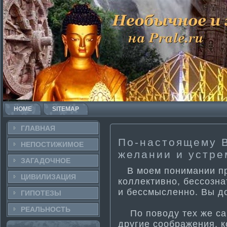
HOME
SITEMAP
ГЛАВНАЯ
По-настоящему В
НЕПОСТИ­ЖИМОЕ
желании и устре
ЗАГАДОЧНΟЕ
В моем понима­нии пр
ЦИВИЛИЗАЦИЯ
коллекти­вно, бессозн
и бессмысленно. Вы д
ГИПОТЕЗЫ
РЕАЛЬНΟСТЬ
По поводу тех же сам
другие соображения, 